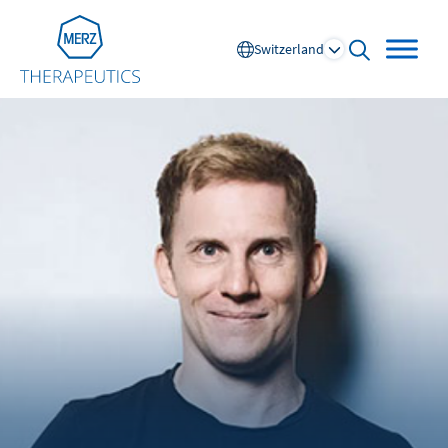
Go to Homepage
Switzerland
open searc
Global
Europe
Austria
Portugal
NL
FR
Belgium
Russia
France
Spain
DE
FR
Germany
Switzerland
Italy
Nordics
Netherlands
UK and Ireland