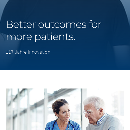
Middle East
Better outcomes for
Saudi Arabia
more patients.
North America
117 Jahre Innovation
United States