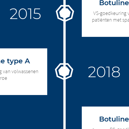
Botulin
 worden onderhouden door het moederbedrijf of andere
emingen, of links naar andere websites op deze website zijn
VS-goedkeuring 
aan de wettelijke vereisten van het land waar de website wor
agina te verlaten. Merz Therapeutics GmbH heeft geen contro
patiënten met spa
 Merz Therapeutics GmbH is op generlei wijze aansprakelijk 
ks naar andere websites die op deze pagina geplaatst zijn. M
eze websites of voor de gevolgen van hun gebruik door de be
 deze websites of voor de gevolgen van hun gebruik door de 
er om ons onmiddellijk elke illegale inhoud op de gekoppelde
nhoud op de gekoppelde websites te melden.
NUE TO
URL
e type A
g van volwassenen
rroe
Botulin