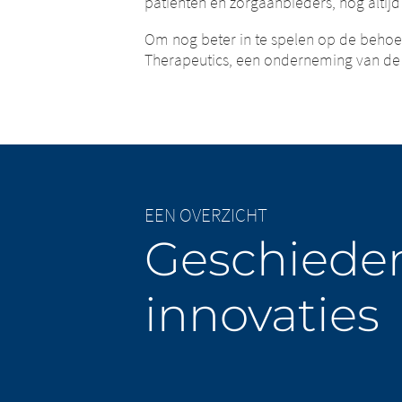
patiënten en zorgaanbieders, nog altijd
Om nog beter in te spelen op de behoef
Therapeutics, een onderneming van de M
EEN OVERZICHT
Geschieden
innovaties