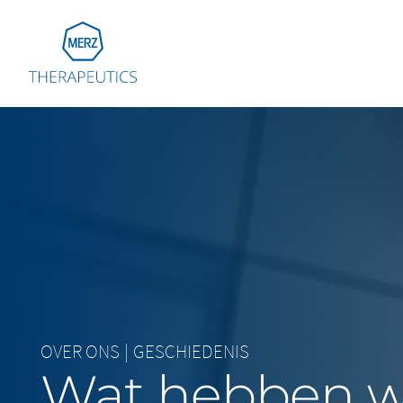
Go to Homepage
Global
Eu
Aust
Bel
Fra
Ger
Ital
OVER ONS
|
GESCHIEDENIS
Net
Wat hebben 