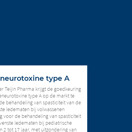
eneurotoxine type A
r Teijin Pharma krijgt de goedkeuring
neurotoxine type A op de markt te
e behandeling van spasticiteit van de
te ledematen bij volwassenen
 voor de behandeling van spasticiteit
venste ledematen bij pediatrische
n 2 tot 17 jaar, met uitzondering van