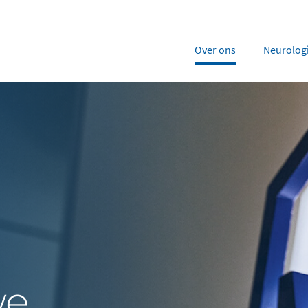
Over ons
Neurolog
rope
Middle East
ria
Portugal
Saudi Arabia
NL
FR
gium
Russia
nce
Spain
DE
FR
many
Switzerland
y
Nordics
herlands
United Kingdom
we