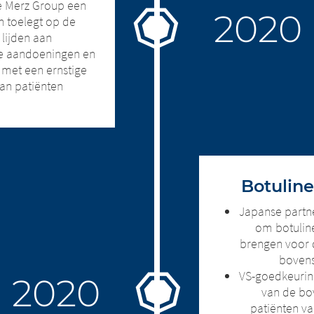
e Merz Group een
h toelegt op de
 lijden aan
he aandoeningen en
met een ernstige
van patiënten
Botulin
Japanse partne
om botuline
brengen voor d
bovens
VS-goedkeuring
van de bo
patiënten va