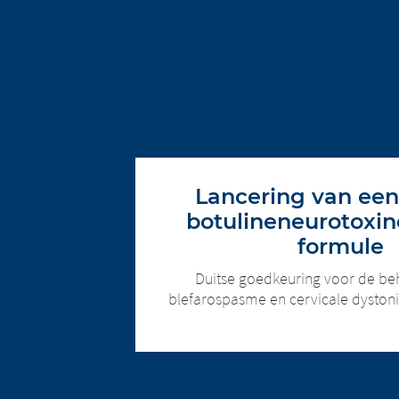
Lancering van ee
botulineneurotoxin
formule
Duitse goedkeuring voor de be
blefarospasme en cervicale dystoni