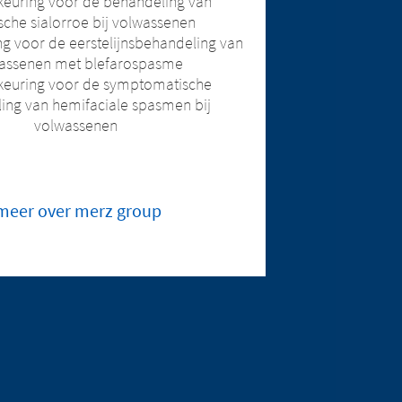
euring voor de behandeling van
sche sialorroe bij volwassenen
g voor de eerstelijnsbehandeling van
assenen met blefarospasme
euring voor de symptomatische
ing van hemifaciale spasmen bij
volwassenen
meer over merz group