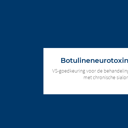
websites die
dochterondern
onderworpen 
U staat op het punt om deze webp
onderhouden.
volgende pagina, noch over de lin
inhoud van d
aansprakelijk voor de inhoud van
vragen u echt
ons onmiddellijk elke illegale i
melden.
EXIT
CONTI
Botulineneurotoxin
VS-goedkeuring voor de behandelin
met chronische sialo