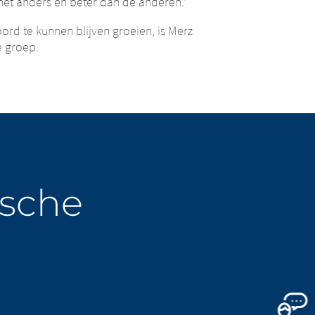
 het anders en beter dan de anderen.”
rd te kunnen blijven groeien, is Merz
e groep.
ische