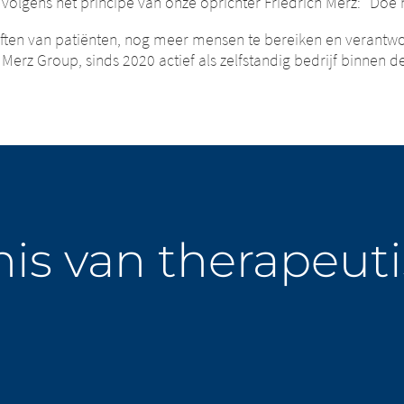
 volgens het principe van onze oprichter Friedrich Merz: “Doe
ten van patiënten, nog meer mensen te bereiken en verantwoo
erz Group, sinds 2020 actief als zelfstandig bedrijf binnen d
is van therapeut