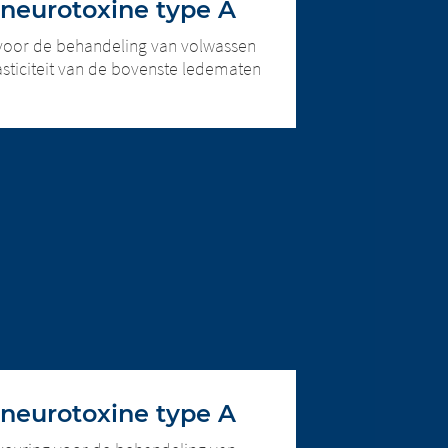
eneurotoxine type A
voor de behandeling van volwassen
dt
le over de inhoud van de
sticiteit van de bovenste ledematen
voor de
erz Therapeutics GmbH is niet
zoekers. We
bezoekers. We vragen u echter om
 websites te
CONTINUE TO
URL
eneurotoxine type A