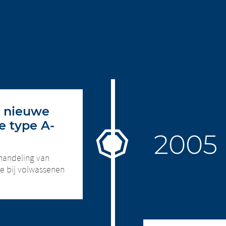
n nieuwe
e type A-
handeling van
e bij volwassenen