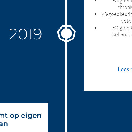
EG-goedk
chroni
VS-goedkeurin
volw
EG-goedk
behandel
Lees 
mt op eigen
aan