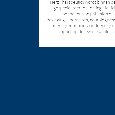
Merz Therapeutics wordt binnen d
gespecialiseerde afdeling die zic
behoeften van patiënten die
bewegingsstoornissen, neurologisc
andere gezondheidsaandoeningen 
impact op de levenskwaliteit 