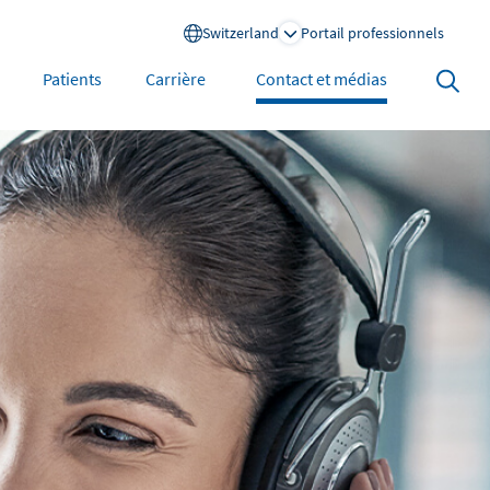
Switzerland
Portail professionnels
Search
Patients
Carrière
Contact et médias
open
North America
United States