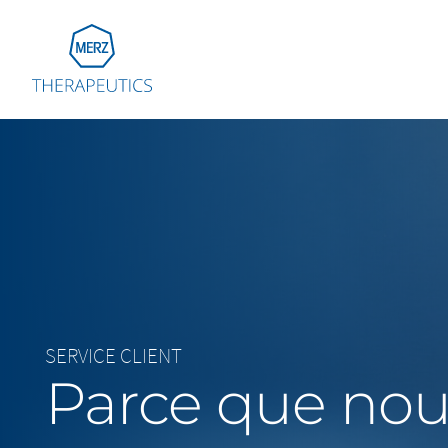
Go to Homepage
Global
Eu
Aus
Bel
Fra
Ger
SERVICE CLIENT
Ital
Parce que nou
Net