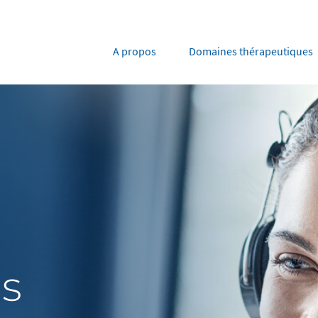
A propos
Domaines thérapeutiques
rope
Middle East
tria
Portugal
Saudi Arabia
NL
FR
gium
Russia
nce
Spain
DE
FR
many
Switzerland
y
Nordics
s
herlands
UK and Ireland