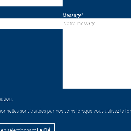
Message*
sation
.
elles sont traitées par nos soins lorsque vous utilisez le for
en sélectionnant
La Clé
.