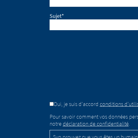
Sujet*
Oui, je suis d'accord
conditions d'utili
Pour savoir comment vos données personn
notre
déclaration de confidentialité
.
Svp prouvez que vous êtes un humain 