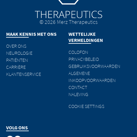
gebruik door de bezoekers. We vragen
inhoud op de gekoppelde websites te
u echter om ons onmiddellijk elke
melden.
illegale inhoud op de gekoppelde
© 2026 Merz Therapeutics
EXIT
websites te melden.
CONTINUE TO
URL
MAAK KENNIS MET ONS
WETTELIJKE
CONTINUE TO
URL
VERMELDINGEN
OVER ONS
COLOFON
NEUROLOGIE
PRIVACYBELEID
PATIËNTEN
GEBRUIKSVOORWAARDEN
CARRIÈRE
ALGEMENE
KLANTENSERVICE
INKOOPVOORWAARDEN
CONTACT
NALEVING
COOKIE SETTINGS
VOLG ONS