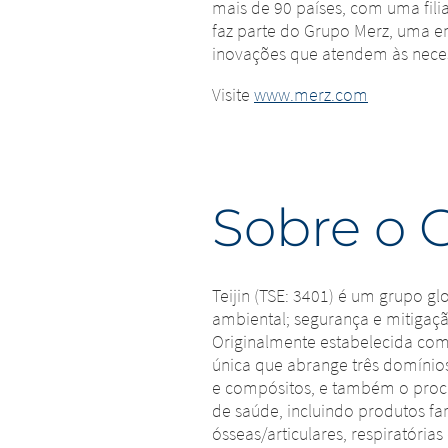
mais de 90 países, com uma fil
faz parte do Grupo Merz, uma e
inovações que atendem às neces
Visite
www.merz.com
Sobre o G
Teijin (TSE: 3401) é um grupo g
ambiental; segurança e mitigaç
Originalmente estabelecida com
única que abrange três domínios
e compósitos, e também o proces
de saúde, incluindo produtos f
ósseas/articulares, respiratóri