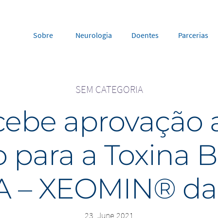
Sobre
Neurologia
Doentes
Parcerias
SEM CATEGORIA
rope
Middle East
ecebe aprovação 
tria
Portugal
Saudi Arabia
NL
FR
gium
Russia
 para a Toxina B
nce
Spain
DE
FR
many
Switzerland
y
Nordics
 A – XEOMIN® da
herlands
UK and Ireland
23. June 2021