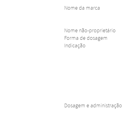
Nome da marca
Nome não-proprietário
Forma de dosagem
Indicação
Alter
Alteração
Dosagem e administração
pági
desta pág