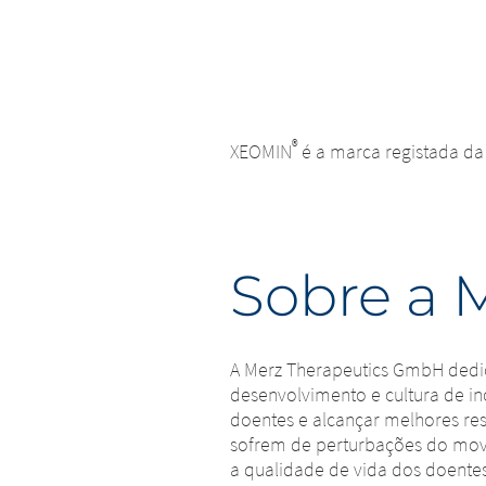
Vai sair dest
empresa afili
Vai sair deste site. No que diz r
aos requisito
encontram nesta página, a Merz T
aceita qualqu
Therapeutics GmbH não assume qu
sua utilizaçã
pelos visitantes. No entanto, ped
imediatament
®
XEOMIN
é a marca registada d
EXIT
CONTI
Sobre a 
A Merz Therapeutics GmbH dedic
desenvolvimento e cultura de in
doentes e alcançar melhores re
sofrem de perturbações do mov
a qualidade de vida dos doentes