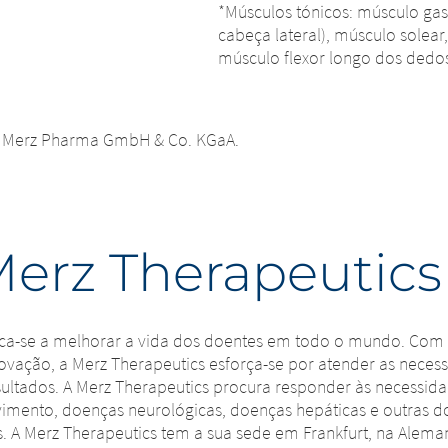
e site. O conteúdo dos sites seguintes mantidos pela empresa
*Músculos tónicos: músculo ga
ada, ou ligações para outros sites que se encontram neste site,
cabeça lateral), músculo solear,
espeito ao conteúdo da página seguinte, bem como às ligações 
s legais do país em que o site é mantido. A Merz Therapeuti
músculo flexor longo dos dedos
herapeutics GmbH não tem qualquer forma de controlar o con
er responsabilidade pelo conteúdo destes sites ou pelas con
alquer responsabilidade pelo conteúdo destes sites ou pelas
o pelos visitantes. No entanto, pedimos-lhe que nos notifique
imos-lhe que nos notifique imediatamente de qualquer conteúd
e de qualquer conteúdo ilegal nos sites com ligações.
a Merz Pharma GmbH & Co. KGaA.
NUE TO
URL
Merz Therapeutics
a-se a melhorar a vida dos doentes em todo o mundo. Com a 
ovação, a Merz Therapeutics esforça-se por atender as necess
sultados. A Merz Therapeutics procura responder às necessid
imento, doenças neurológicas, doenças hepáticas e outras 
. A Merz Therapeutics tem a sua sede em Frankfurt, na Alema