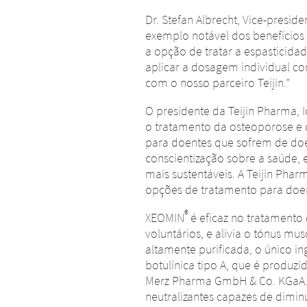
Dr. Stefan Albrecht, Vice-presi
exemplo notável dos benefício
a opção de tratar a espasticid
aplicar a dosagem individual co
com o nosso parceiro Teijin.”
O presidente da Teijin Pharma, I
o tratamento da osteoporose e 
para doentes que sofrem de do
conscientização sobre a saúde, 
mais sustentáveis. A Teijin Pha
opções de tratamento para doen
®
XEOMIN
é eficaz no tratamento
voluntários, e alivia o tónus mu
altamente purificada, o único i
botulínica tipo A, que é produzi
Merz Pharma GmbH & Co. KGaA. 
neutralizantes capazes de dimin