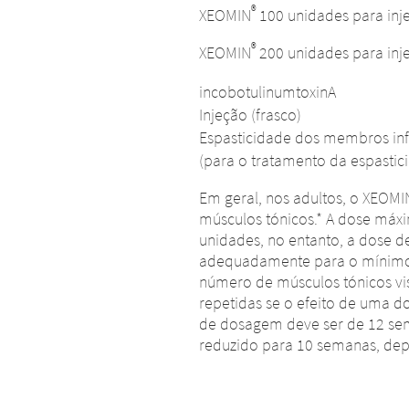
®
XEOMIN
100 unidades para inj
®
XEOMIN
200 unidades para inj
incobotulinumtoxinA
Injeção (frasco)
Espasticidade dos membros inf
(para o tratamento da espastic
Em geral, nos adultos, o XEOMI
músculos tónicos.* A dose máx
unidades, no entanto, a dose d
adequadamente para o mínimo
número de músculos tónicos vi
repetidas se o efeito de uma do
ação de país – Vai sair
 de plataforma – V
de dosagem deve ser de 12 se
reduzido para 10 semanas, de
na.
ina.