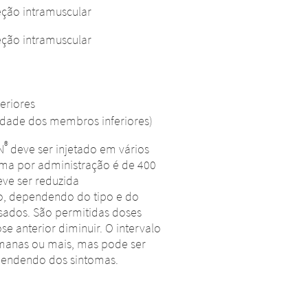
eção intramuscular
eção intramuscular
eriores
idade dos membros inferiores)
®
N
deve ser injetado em vários
ima por administração é de 400
eve ser reduzida
, dependendo do tipo e do
sados. São permitidas doses
se anterior diminuir. O intervalo
 desta
ai sair
manas ou mais, mas pode ser
pendendo dos sintomas.