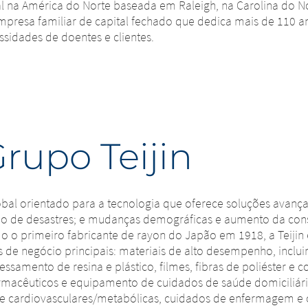
ial na América do Norte baseada em Raleigh, na Carolina do 
mpresa familiar de capital fechado que dedica mais de 110 
sidades de doentes e clientes.
rupo Teijin
lobal orientado para a tecnologia que oferece soluções avan
ão de desastres; e mudanças demográficas e aumento da cons
o o primeiro fabricante de rayon do Japão em 1918, a Teiji
 de negócio principais: materiais de alto desempenho, inclu
samento de resina e plástico, filmes, fibras de poliéster e 
armacêuticos e equipamento de cuidados de saúde domiciliár
as e cardiovasculares/metabólicas, cuidados de enfermagem e