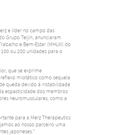
rz e líder no campo das
do Grupo Teijin, anunciaram
 Trabalho e Bem-Estar (MHLW) do
, 100 ou 200 unidades para o
or, que se exprime
reflexo miotático como sequela
de queda devido à instabilidade
 da espasticidade dos membros
eadores neuromusculares, como a
rtante para a Merz Therapeutics
sejamos ao nosso parceiro uma
tes japoneses.”