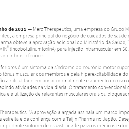
unho de 2021
— Merz Therapeutics, uma empresa do Grupo Me
mited, a empresa principal do negócio de cuidados de saúde 
Pharma obteve a aprovação adicional do Ministério da Saúde,
®
OMIN
(incobotulinumtoxinA) para injeção intramuscular em 50
s membros inferiores.
feriores é um sintoma da síndrome do neurónio motor superi
 tónus muscular dos membros e pela hiperexcitabilidade do 
 são a dificuldade em andar normalmente e aumento do risco 
dindo atividades na vida diária. O tratamento convencional
 física e a utilização de relaxantes musculares orais ou bloqu
Therapeutics: “A aprovação alargada assinala um marco impo
ia estreita e de confiança com a Teijin Pharma no Japão. De
importante sintoma de espasticidade para os médicos e doen