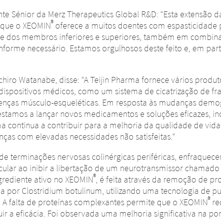
dente Sénior da Merz Therapeutics Global R&D: “Esta extensão
®
s que o XEOMIN
oferece a muitos doentes com espasticidade
ade dos membros inferiores e superiores, também em combina
nforme necessário. Estamos orgulhosos deste feito e, em part
chiro Watanabe, disse: “A Teijin Pharma fornece vários produt
dispositivos médicos, como um sistema de cicatrização de fr
enças músculo-esqueléticas. Em resposta às mudanças demo
estamos a lançar novos medicamentos e soluções eficazes, inc
rma continua a contribuir para a melhoria da qualidade de vi
ças com elevadas necessidades não satisfeitas.”
 de terminações nervosas colinérgicas periféricas, enfraque
scular ao inibir a libertação de um neurotransmissor chamado 
®
ngrediente ativo no XEOMIN
, é feita através da remoção de pr
da por Clostridium botulinum, utilizando uma tecnologia de p
®
A falta de proteínas complexantes permite que o XEOMIN
re
uir a eficácia. Foi observada uma melhoria significativa na p