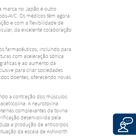
 da marca no Japão é outro
 pós-AVC. Os médicos têm agora
ção e com a flexibilidade de
icular, da excelente colaboração
os farmacêuticos, incluindo para
aturas com aceleração sónica
gráficas e ao aumento da
lusive para criar sociedades
da dos doentes, oferecendo novas
cendo a contração dos músculos
acetilcolina. A neurotoxina
oteínas complexantes da toxina
urificação desenvolvida pela
duza a produção de anticorpos
ontuação da escala de Ashworth