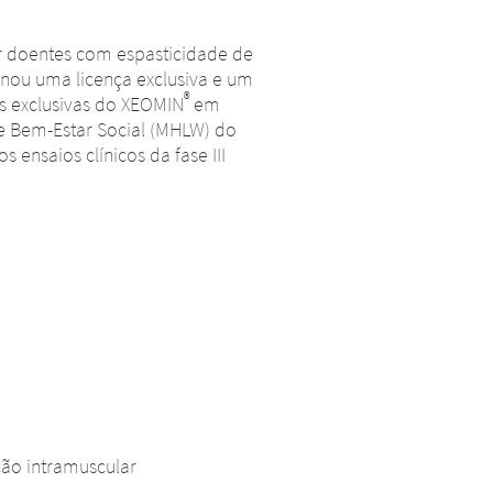
ar doentes com espasticidade de
inou uma licença exclusiva e um
®
s exclusivas do XEOMIN
em
e Bem-Estar Social (MHLW) do
ensaios clínicos da fase III
ção intramuscular