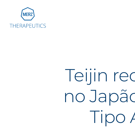
Go to Homepage
Global
Eu
Teijin r
Aus
Bel
no Japão
Fra
Ger
Ital
Tipo
Net