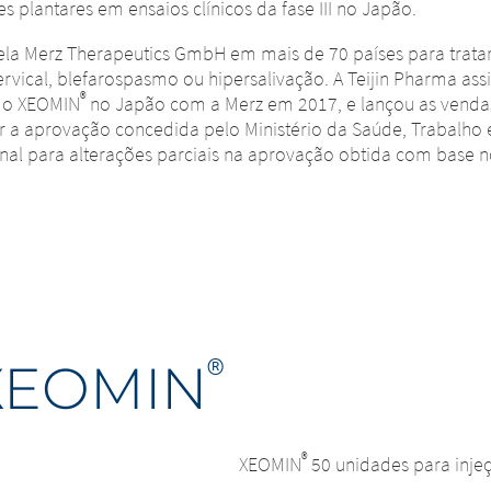
s plantares em ensaios clínicos da fase III no Japão.
 pela Merz Therapeutics GmbH em mais de 70 países para trat
rvical, blefarospasmo ou hipersalivação. A Teijin Pharma ass
®
do XEOMIN
no Japão com a Merz em 2017, e lançou as venda
a aprovação concedida pelo Ministério da Saúde, Trabalho 
al para alterações parciais na aprovação obtida com base nos 
®
 XEOMIN
®
XEOMIN
50 unidades para inje