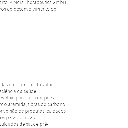
Norte. A Merz Therapeutics GmbH
anos ao desenvolvimento de
çadas nos campos do valor
ciência da saúde.
n evoluiu para uma empresa
indo aramida, fibras de carbono
conversão de produtos; cuidados
ios para doenças
 cuidados de saúde pré-