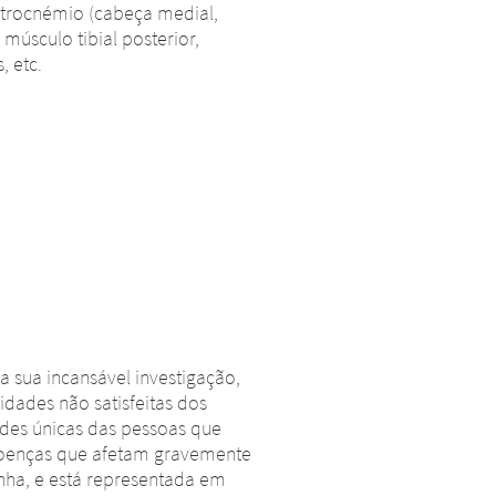
-mãe ou outra
strocnémio (cabeça medial,
 está sujeito
 músculo tibial posterior,
para outros sites que se
cs GmbH não
, etc.
teúdo destes sites. A Merz
sequências da
 consequências da sua utilização
o ilegal nos sites com ligações.
CONTINUE TO
URL
sua incansável investigação,
idades não satisfeitas dos
ades únicas das pessoas que
doenças que afetam gravemente
nha, e está representada em