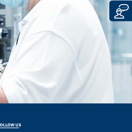
n der
ben werden,
rliegen den
. Die Merz
erichteten Hyperlinks zu anderen
eser Websites
(Schweiz) AG übernimmt keine
 uns
Wir bitten Sie jedoch, uns
richten.
CONTINUE TO
URL
OLLOW US