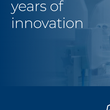
years of
nun diese
innovation
Sie verlassen
Muttergesell
oder auf dies
gesetzlichen
Sie verlassen nun diese Website. 
Pharma (Schwe
Websites hat die Merz Pharma (Sc
oder für die 
Verantwortung für die Inhalte die
unverzüglich 
unverzüglich über rechtswidrige In
EXIT
CONTI
Go to hom