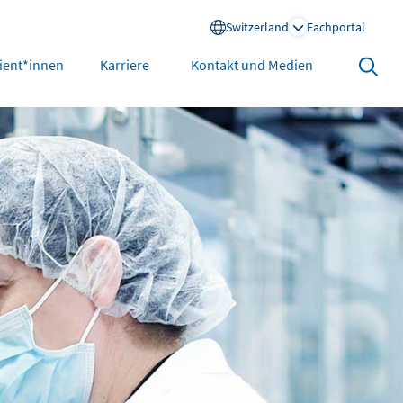
Switzerland
Fachportal
Search
ient*innen
Karriere
Kontakt und Medien
open
North America
United States
sen
lassen