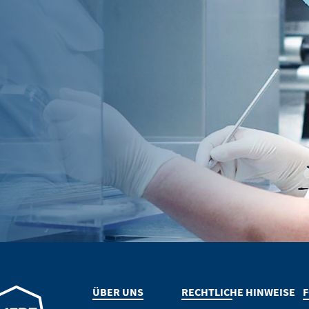
 Seite.
 nun diese Website. Die Inhalte der folgenden Websites, die vo
schaft oder einem anderen verbundenen Unternehmen betrie
er Website eingerichtete Hyperlinks zu anderen Websites unte
 Bestimmungen des Landes, in dem die Website betrieben wird
Bezüglich der Inhalte der folgenden Website und der dort eing
iz) AG übernimmt keinerlei Verantwortung für die Inhalte di
hweiz) AG keinerlei Kontrollmöglichkeiten. Die Merz Pharma 
Folgen ihrer Nutzung durch Besuchende. Wir bitten Sie jedoch,
ser Websites oder die Folgen ihrer Nutzung durch Besuchende. 
über rechtswidrige Inhalte auf den verlinkten Websites zu unter
halte auf den verlinkten Websites zu unterrichten.
NUE TO
URL
epage
ÜBER UNS
RECHTLICHE HINWEISE
F