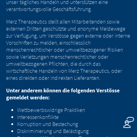
unser tägliches Handeln und unterstützen eine
der Inhalte der folgenden Website und der
Website eingerichtete Hyperlinks zu
verantwortungsvolle Geschäftsführung.
dort eingerichteten Hyperlinks zu anderen
anderen Websites unterliegen den
Websites hat die Merz Pharma (Schweiz) AG
gesetzlichen Bestimmungen des
Merz Therapeutics stellt allen Mitarbeitenden sowie
keinerlei Kontrollmöglichkeiten. Die Merz
Landes, in dem die Website betrieben
externen Dritten geschützte und anonyme Meldewege
Pharma (Schweiz) AG übernimmt keine
wird. Die Merz Pharma (Schweiz) AG
zur Verfügung, um Verstösse gegen externe oder interne
Verantwortung für die Inhalte dieser
übernimmt keinerlei Verantwortung für
Vorschriften zu melden, einschliesslich
Websites oder die Folgen ihrer Nutzung
die Inhalte dieser Websites oder für die
menschenrechtlicher oder umweltbezogener Risiken
durch Besuchende. Wir bitten Sie jedoch, uns
Folgen ihrer Nutzung durch
sowie Verletzungen menschenrechtlicher oder
unverzüglich über rechtswidrige Inhalte auf
Besuchende. Wir bitten Sie jedoch, uns
umweltbezogenen Pflichten, die durch das
den verlinkten Websites zu unterrichten.
unverzüglich über rechtswidrige Inhalte
wirtschaftliche Handeln von Merz Therapeutics, oder
auf den verlinkten Websites zu
eines direkten oder indirekten Lieferanten.
EXIT
unterrichten.
CONTINUE TO
URL
Unter anderem können die folgenden Verstösse
gemeldet werden:
CONTINUE TO
URL
Wettbewerbswidrige Praktiken
Interessenkonflikte
Korruption und Bestechung
Diskriminierung und Belästigung