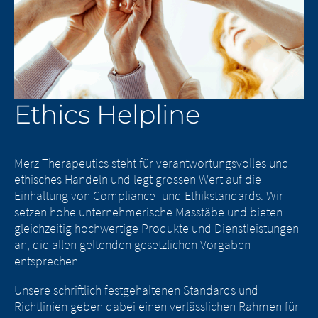
Ethics Helpline
Landeswechsel –
Sie verlassen
Merz Therapeutics steht für verantwortungsvolles und
Plattformwechsel
ethisches Handeln und legt grossen Wert auf die
nun diese Seite.
Einhaltung von Compliance- und Ethikstandards. Wir
– Sie verlassen
setzen hohe unternehmerische Masstäbe und bieten
gleichzeitig hochwertige Produkte und Dienstleistungen
nun diese Seite.
an, die allen geltenden gesetzlichen Vorgaben
Sie verlassen nun diese Website. Die
entsprechen.
Inhalte der folgenden Websites, die von
der Muttergesellschaft oder einem
Unsere schriftlich festgehaltenen Standards und
anderen verbundenen Unternehmen
Richtlinien geben dabei einen verlässlichen Rahmen für
Sie verlassen nun diese Website. Bezüglich
betrieben werden, oder auf dieser