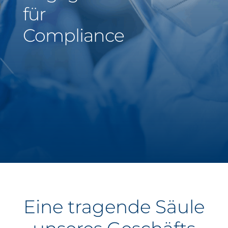
für
Middle East
Compliance
Saudi Arabia
North America
United States
Eine tragende Säule