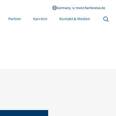
Germany
merz-fachkreise.de
Search
Partner
Karriere
Kontakt & Medien
open
North America
United States