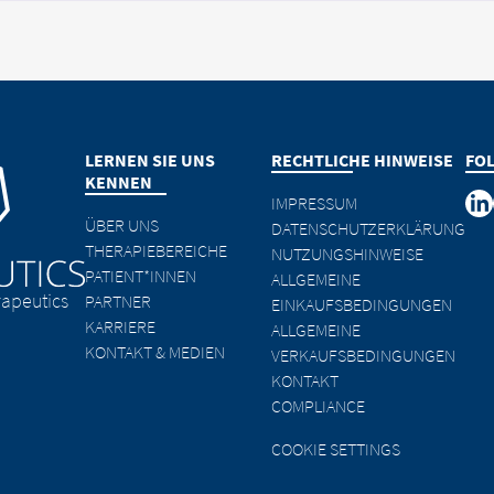
LERNEN SIE UNS
RECHTLICHE HINWEISE
FO
KENNEN
IMPRESSUM
ÜBER UNS
DATENSCHUTZERKLÄRUNG
THERAPIEBEREICHE
NUTZUNGSHINWEISE
PATIENT*INNEN
ALLGEMEINE
apeutics
PARTNER
EINKAUFSBEDINGUNGEN
KARRIERE
ALLGEMEINE
KONTAKT & MEDIEN
VERKAUFSBEDINGUNGEN
KONTAKT
COMPLIANCE
COOKIE SETTINGS