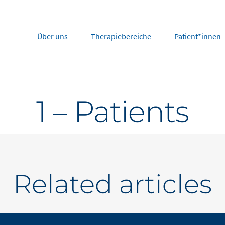
Über uns
Therapiebereiche
Patient*innen
rope
Middle East
1 – Patients
tria
Portugal
Saudi Arabia
NL
FR
gium
Russia
nce
Spain
DE
FR
many
Switzerland
Related articles
y
Nordics
herlands
UK and Ireland