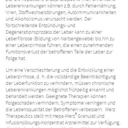
Lebererkrankungen können z.B. durch Fehlernährung,
Viren, Stoffwechselstörungen, Autoimmunkrankheiten
und Alkoholismus verursacht werden. Der
fortschreitende Entzündungs- und
Degenerationsprozess der Leber kann zu einer
Leberfibrose (Bildung von Narbengewebe) bis hin zu
einer Leberzirrhose führen, die einen zunehmenden
Funktionsverlust der betroffenen Teile der Leber zur
Folge hat.
Um eine Verschlechterung und die Entwicklung einer
Landeswechsel –
Leberzirrhose, d. h. die vollständige Beeinträchtigung
der Leberfunktion zu verhindern, müssen chronische
Sie verlassen
Plattformwechsel
Lebererkrankungen möglichst frühzeitig erkannt und
nun diese Seite.
behandelt werden. Geeignete Therapien können
– Sie verlassen
Folgeschäden verhindern, Symptome verringern und
die Lebensqualität der Betroffenen verbessern. Merz
nun diese Seite.
®
Therapeutics stellt mit Hepa-Merz
Granulat und
Sie verlassen nun diese Website. Die
Infusionslösungs-Konzentrat Arzneimittel zur Verfügung,