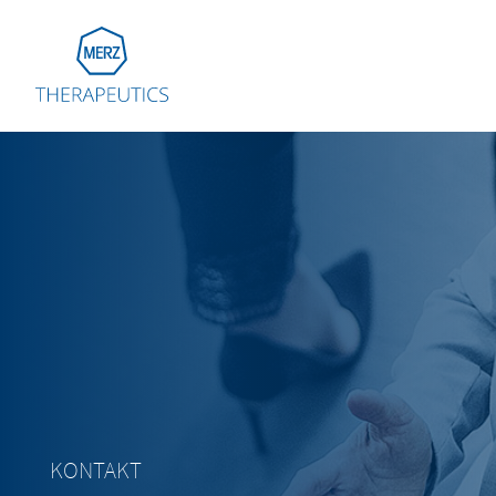
Go to Homepage
Global
Eu
Aus
Bel
Fra
Ger
Ital
Net
KONTAKT