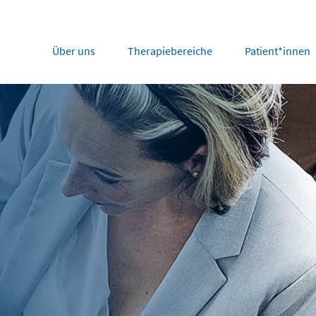
Über uns
Therapiebereiche
Patient*innen
rope
Middle East
tria
Portugal
Saudi Arabia
NL
FR
gium
Russia
nce
Spain
DE
FR
many
Switzerland
y
Nordics
herlands
UK and Ireland