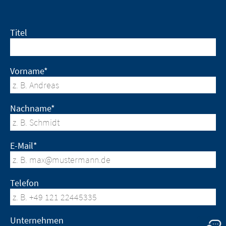
Sie verlassen nun diese Website. Die
Inhalte der folgenden Websites, die von
der Muttergesellschaft oder einem
Titel
Sie verlassen nun diese Website. Bezüglich
anderen verbundenen Unternehmen
der Inhalte der folgenden Website und der
betrieben werden, oder auf dieser
dort eingerichteten Hyperlinks zu anderen
Website eingerichtete Hyperlinks zu
Vorname*
Websites hat die Merz Therapeutics GmbH
anderen Websites unterliegen den
keinerlei Kontrollmöglichkeiten. Die Merz
gesetzlichen Bestimmungen des
Therapeutics GmbH übernimmt keine
Landes, in dem die Website betrieben
Nachname*
Verantwortung für die Inhalte dieser
wird. Die Merz Therapeutics GmbH
Websites oder die Folgen ihrer Nutzung
übernimmt keinerlei Verantwortung für
durch Besuchende. Wir bitten Sie jedoch, uns
die Inhalte dieser Websites oder für die
E-Mail*
unverzüglich über rechtswidrige Inhalte auf
Folgen ihrer Nutzung durch
den verlinkten Websites zu unterrichten.
Besuchende. Wir bitten Sie jedoch, uns
unverzüglich über rechtswidrige Inhalte
EXIT
auf den verlinkten Websites zu
Telefon
CONTINUE TO
URL
unterrichten.
CONTINUE TO
URL
Unternehmen