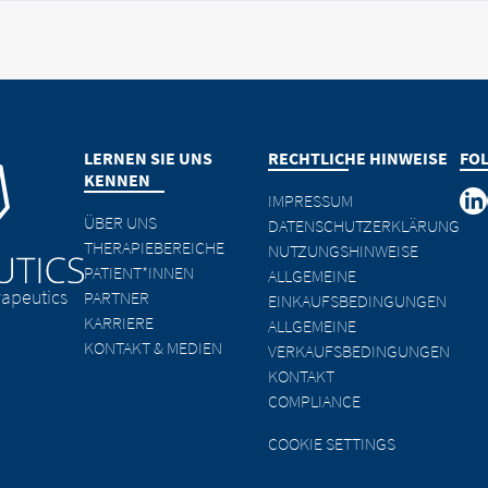
LERNEN SIE UNS
RECHTLICHE HINWEISE
FO
KENNEN
IMPRESSUM
ÜBER UNS
DATENSCHUTZERKLÄRUNG
THERAPIEBEREICHE
NUTZUNGSHINWEISE
PATIENT*INNEN
ALLGEMEINE
apeutics
PARTNER
EINKAUFSBEDINGUNGEN
KARRIERE
ALLGEMEINE
KONTAKT & MEDIEN
VERKAUFSBEDINGUNGEN
KONTAKT
COMPLIANCE
COOKIE SETTINGS