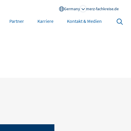
Germany
merz-fachkreise.de
Search
Partner
Karriere
Kontakt & Medien
open
North America
United States