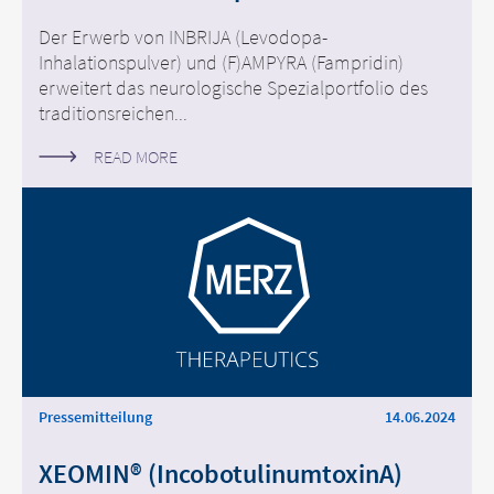
Der Erwerb von INBRIJA (Levodopa-
Inhalationspulver) und (F)AMPYRA (Fampridin)
erweitert das neurologische Spezialportfolio des
traditionsreichen...
READ MORE
Pressemitteilung
14.06.2024
XEOMIN® (IncobotulinumtoxinA)