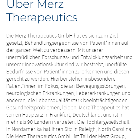
Über Merz
Sie verlassen
Plattformwechsel
Therapeutics
nun diese Seite.
– Sie verlassen
Die Merz Therapeutics GmbH hat es sich zum Ziel
nun diese Seite.
Sie verlassen nun diese Website. Die
gesetzt, Behandlungsergebnisse von Patient*innen auf
Inhalte der folgenden Websites, die von
der ganzen Welt zu verbessern. Mit unserer
der Muttergesellschaft oder einem
unermüdlichen Forschungs- und Entwicklungsarbeit und
Sie verlassen nun diese Website. Bezüglich
anderen verbundenen Unternehmen
unserer Innovationskultur sind wir bestrebt, unerfüllte
der Inhalte der folgenden Website und der
betrieben werden, oder auf dieser
Bedürfnisse von Patient*innen zu erkennen und diesen
dort eingerichteten Hyperlinks zu anderen
Website eingerichtete Hyperlinks zu
gerecht zu werden. Hierbei stehen insbesondere
Websites hat die Merz Therapeutics GmbH
anderen Websites unterliegen den
Patient*innen im Fokus, die an Bewegungsstörungen,
keinerlei Kontrollmöglichkeiten. Die Merz
gesetzlichen Bestimmungen des
neurologischen Erkrankungen, Lebererkrankungen und
Therapeutics GmbH übernimmt keine
Landes, in dem die Website betrieben
anderen, die Lebensqualität stark beeinträchtigenden
Verantwortung für die Inhalte dieser
wird. Die Merz Therapeutics GmbH
Gesundheitsproblemen, leiden. Merz Therapeutics hat
Websites oder die Folgen ihrer Nutzung
übernimmt keinerlei Verantwortung für
seinen Hauptsitz in Frankfurt, Deutschland, und ist in
durch Besuchende. Wir bitten Sie jedoch, uns
die Inhalte dieser Websites oder für die
mehr als 90 Ländern vertreten. Die Tochtergesellschaft
unverzüglich über rechtswidrige Inhalte auf
Folgen ihrer Nutzung durch
in Nordamerika hat ihren Sitz in Raleigh, North Carolina.
den verlinkten Websites zu unterrichten.
Besuchende. Wir bitten Sie jedoch, uns
Die Merz Therapeutics GmbH ist Teil der Merz Group,
unverzüglich über rechtswidrige Inhalte