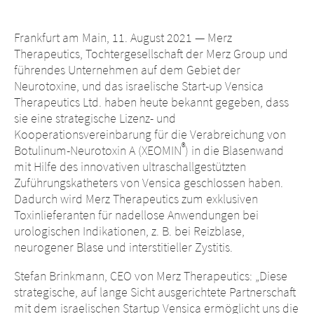
Middle East
Frankfurt am Main, 11. August 2021 — Merz
Therapeutics, Tochtergesellschaft der Merz Group und
Saudi Arabia
führendes Unternehmen auf dem Gebiet der
Neurotoxine, und das israelische Start-up Vensica
North America
Therapeutics Ltd. haben heute bekannt gegeben, dass
sie eine strategische Lizenz- und
United States
Kooperationsvereinbarung für die Verabreichung von
®
Botulinum-Neurotoxin A (XEOMIN
) in die Blasenwand
mit Hilfe des innovativen ultraschallgestützten
Zuführungskatheters von Vensica geschlossen haben.
Dadurch wird Merz Therapeutics zum exklusiven
Toxinlieferanten für nadellose Anwendungen bei
urologischen Indikationen, z. B. bei Reizblase,
neurogener Blase und interstitieller Zystitis.
Stefan Brinkmann, CEO von Merz Therapeutics: „Diese
strategische, auf lange Sicht ausgerichtete Partnerschaft
mit dem israelischen Startup Vensica ermöglicht uns die