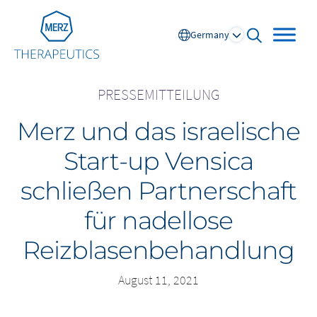
Go to Homepage
Germany
open searc
PRESSEMITTEILUNG
Merz und das israelische
Global
Start-up Vensica
Europe
schließen Partnerschaft
Austria
Portugal
für nadellose
NL
FR
Belgium
Russia
Reizblasenbehandlung
France
Spain
DE
FR
Germany
Switzerland
August 11, 2021
Italy
Nordics
Netherlands
UK and Ireland