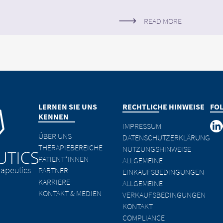
READ MORE
LERNEN SIE UNS
RECHTLICHE HINWEISE
FO
KENNEN
IMPRESSUM
ÜBER UNS
DATENSCHUTZERKLÄRUNG
THERAPIEBEREICHE
NUTZUNGSHINWEISE
PATIENT*INNEN
ALLGEMEINE
apeutics
PARTNER
EINKAUFSBEDINGUNGEN
KARRIERE
ALLGEMEINE
KONTAKT & MEDIEN
VERKAUFSBEDINGUNGEN
KONTAKT
COMPLIANCE