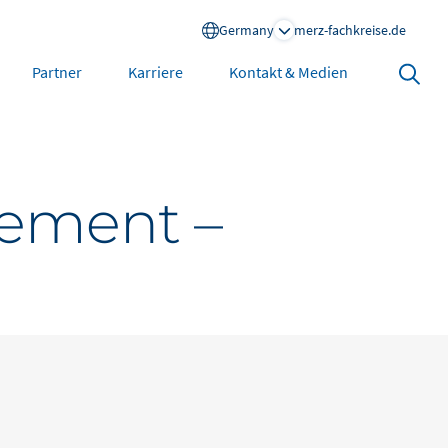
Germany
merz-fachkreise.de
Search
Partner
Karriere
Kontakt & Medien
open
North America
ement –
United States