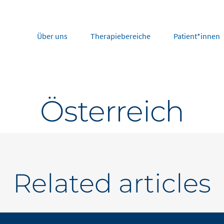
Über uns
Therapiebereiche
Patient*innen
rope
Middle East
Österreich
tria
Portugal
Saudi Arabia
NL
FR
gium
Russia
nce
Spain
DE
FR
many
Switzerland
Related articles
y
Nordics
herlands
UK and Ireland