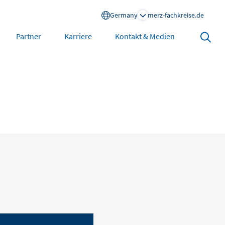
Germany
merz-fachkreise.de
Search
Partner
Karriere
Kontakt & Medien
open
North America
United States