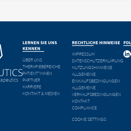
LERNEN SIE UNS
RECHTLICHE HINWEISE
FO
KENNEN
IMPRESSUM
ÜBER UNS
DATENSCHUTZERKLÄRUNG
THERAPIEBEREICHE
NUTZUNGSHINWEISE
PATIENT*INNEN
ALLGEMEINE
apeutics
PARTNER
EINKAUFSBEDINGUNGEN
KARRIERE
ALLGEMEINE
KONTAKT & MEDIEN
VERKAUFSBEDINGUNGEN
KONTAKT
COMPLIANCE
COOKIE SETTINGS