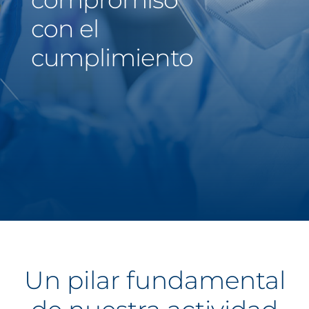
con el
Middle East
cumplimiento
Saudi Arabia
North America
United States
Un pilar fundamental