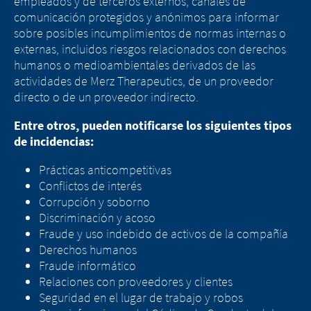
empleados y de terceros externos, canales de
comunicación protegidos y anónimos para informar
sobre posibles incumplimientos de normas internas o
externas, incluidos riesgos relacionados con derechos
humanos o medioambientales derivados de las
actividades de Merz Therapeutics, de un proveedor
directo o de un proveedor indirecto.
Entre otros, pueden notificarse los siguientes tipos
de incidencias:
Prácticas anticompetitivas
Conflictos de interés
Corrupción y soborno
Discriminación y acoso
Fraude y uso indebido de activos de la compañía
Derechos humanos
Cambio de
Fraude informático
Relaciones con proveedores y clientes
Cambio de país -
plataforma - Está
Seguridad en el lugar de trabajo y robos