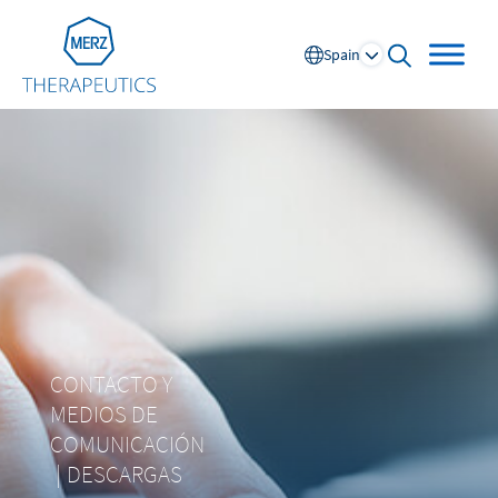
Go to Homepage
Spain
open searc
Global
Europe
Austria
Portugal
NL
FR
Belgium
Russia
CONTACTO Y
France
Spain
MEDIOS DE
DE
FR
Germany
Switzerland
COMUNICACIÓN
Italy
Nordics
|
DESCARGAS
Netherlands
UK and Ireland