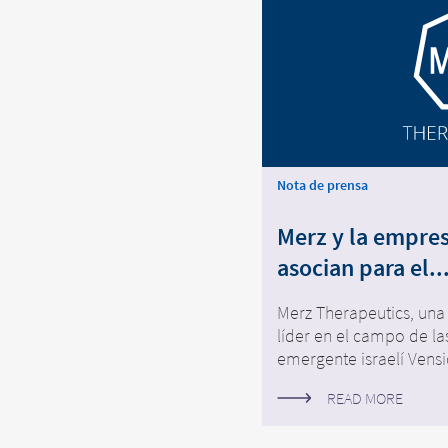
Cambio de
Camb
Nota de prensa
abandona
aban
Merz y la empresa
asocian para el..
Usted está ab
Está abandonando esta página. Us
por la empres
enlaces a otros sitios web ubicad
Merz Therapeutics, una
este sitio, es
no asumir ninguna responsabilidad
líder en el campo de la
Merz Therape
políticas propias de cada página 
emergente israelí Vensic
sitios web ni
rogamos que n
READ MORE
enlazados.