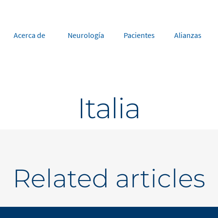
Acerca de
Neurología
Pacientes
Alianzas
rope
Middle East
Italia
tria
Portugal
Saudi Arabia
NL
FR
gium
Russia
nce
Spain
DE
FR
many
Switzerland
Related articles
y
Nordics
herlands
UK and Ireland