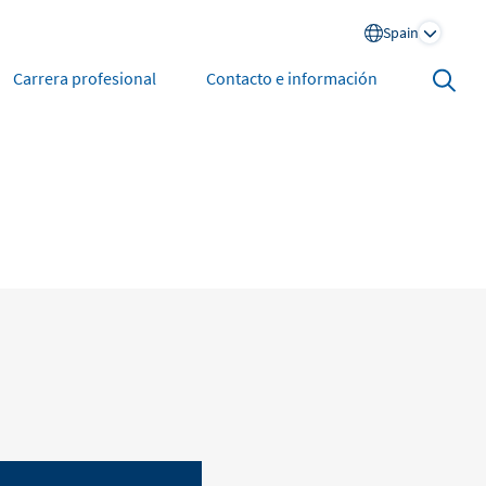
Spain
Search
Carrera profesional
Contacto e información
open
North America
United States