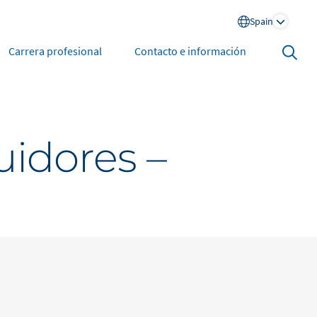
Spain
Search
Carrera profesional
Contacto e información
open
North America
uidores –
United States