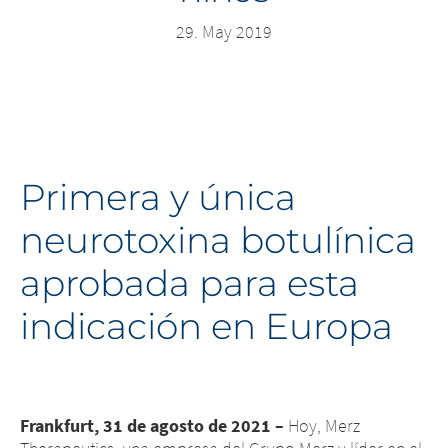
Middle East
29. May 2019
Saudi Arabia
North America
United States
Primera y única
neurotoxina botulínica
aprobada para esta
indicación en Europa
Frankfurt, 31 de agosto de 2021 –
Hoy, Merz