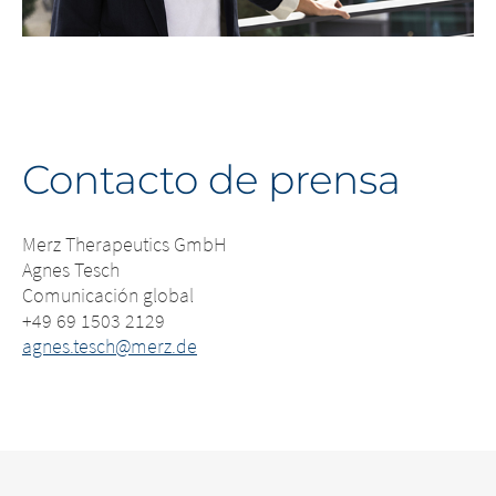
Contacto de prensa
Merz Therapeutics GmbH
Agnes Tesch
Comunicación global
+49 69 1503 2129
agnes.tesch@merz.de