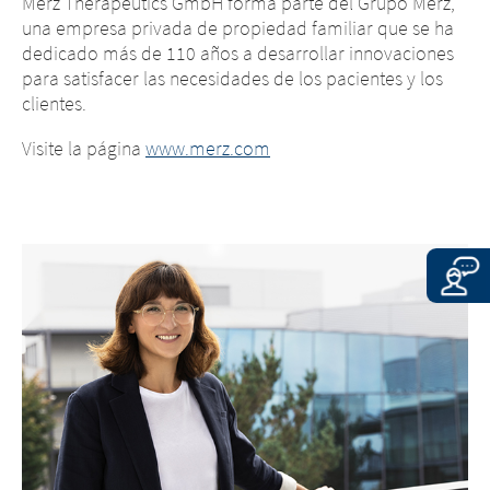
Merz Therapeutics GmbH forma parte del Grupo Merz,
que nos notifique inmediatamente
una empresa privada de propiedad familiar que se ha
cualquier contenido ilegal de los sitios
dedicado más de 110 años a desarrollar innovaciones
enlazados.
para satisfacer las necesidades de los pacientes y los
clientes.
CONTINUE TO
URL
EXIT
CONTINUE TO
URL
Visite la página
www.merz.com