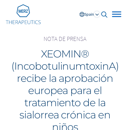
Go to Homepage
Spain
open searc
NOTA DE PRENSA
XEOMIN®
Global
(IncobotulinumtoxinA)
Europe
recibe la aprobación
Austria
Portugal
europea para el
NL
FR
Belgium
Russia
tratamiento de la
France
Spain
DE
FR
Germany
Switzerland
sialorrea crónica en
Italy
Nordics
niños
Netherlands
UK and Ireland