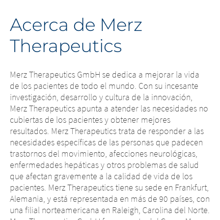
Cambio de país -
plataforma - Está
Acerca de Merz
Está
abandonando
Therapeutics
abandonando
esta página.
esta página.
Merz Therapeutics GmbH se dedica a mejorar la vida
de los pacientes de todo el mundo. Con su incesante
Está abandonando esta página. Usted está
Usted está abandonando este sitio
investigación, desarrollo y cultura de la innovación,
abandonado este sitio web. Con respecto al
web. El contenido de los siguientes
Merz Therapeutics apunta a atender las necesidades no
contenido de la siguiente página y a los
sitios mantenidos por la empresa
cubiertas de los pacientes y obtener mejores
enlaces a otros sitios web ubicados en esta
matriz u otra empresa afiliada, o los
resultados. Merz Therapeutics trata de responder a las
página, Merz Therapeutics puede no tener la
enlaces a otros sitios ubicados en este
necesidades específicas de las personas que padecen
posibilidad de controlar el contenido y no
sitio, están sujetos a los requisitos
trastornos del movimiento, afecciones neurológicas,
asumir ninguna responsabilidad por dicho
legales del país en el que se mantiene
enfermedades hepáticas y otros problemas de salud
contenido y por las consecuencias de su uso
el sitio. Merz Therapeutics GmbH no
que afectan gravemente a la calidad de vida de los
por parte de los visitantes. Revise las
acepta responsabilidad alguna por el
pacientes. Merz Therapeutics tiene su sede en Frankfurt,
políticas propias de cada página y rogamos
contenido de estos sitios web ni por las
Alemania, y está representada en más de 90 países, con
que nos notifique cualquier contenido ilegal
consecuencias de su uso por parte de
una filial norteamericana en Raleigh, Carolina del Norte.
enlazado.
los visitantes. No obstante, le rogamos