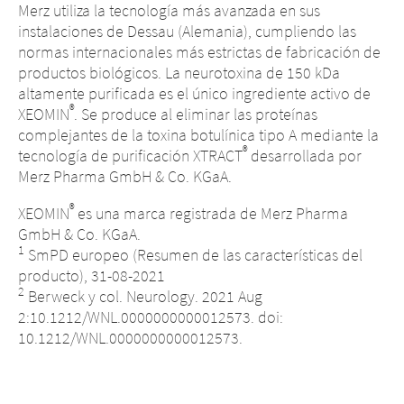
Merz utiliza la tecnología más avanzada en sus
instalaciones de Dessau (Alemania), cumpliendo las
normas internacionales más estrictas de fabricación de
productos biológicos. La neurotoxina de 150 kDa
altamente purificada es el único ingrediente activo de
®
XEOMIN
. Se produce al eliminar las proteínas
complejantes de la toxina botulínica tipo A mediante la
®
tecnología de purificación XTRACT
desarrollada por
Merz Pharma GmbH & Co. KGaA.
®
XEOMIN
es una marca registrada de Merz Pharma
GmbH & Co. KGaA.
1
SmPD europeo (Resumen de las características del
producto), 31-08-2021
2
Berweck y col. Neurology. 2021 Aug
2:10.1212/WNL.0000000000012573. doi:
10.1212/WNL.0000000000012573.
Cambio de