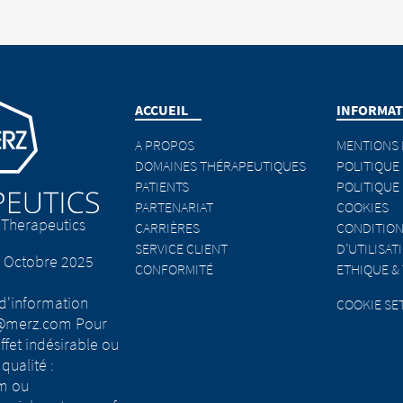
NUE TO
URL
ge
ACCUEIL
INFORMAT
A PROPOS
MENTIONS 
DOMAINES THÉRAPEUTIQUES
POLITIQUE
PATIENTS
POLITIQUE
PARTENARIAT
COOKIES
Therapeutics
CARRIÈRES
CONDITION
SERVICE CLIENT
D’UTILISAT
 Octobre 2025
CONFORMITÉ
ETHIQUE &
 d'information
COOKIE SE
d@merz.com Pour
ffet indésirable ou
qualité :
m ou