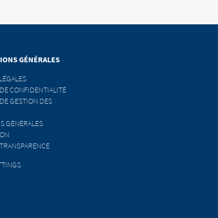
CONTINUE TO
URL
IONS GÉNÉRALES
LÉGALES
 DE CONFIDENTIALITÉ
 DE GESTION DES
S GÉNÉRALES
ION
 TRANSPARENCE
TTINGS