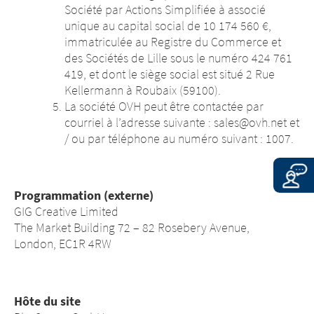
Par ailleurs, l’existence tout lien
Société par Actions Simplifiée à associé
Par ailleurs, l’existence tout lien hypertexte
hypertexte entre site internet ne
unique au capital social de 10 174 560 €,
entre site internet ne pourrait être assimilé à
pourrait être assimilé à Merz Pharma
immatriculée au Registre du Commerce et
Merz Pharma France. De ce fait, la
France. De ce fait, la responsabilité de
des Sociétés de Lille sous le numéro 424 761
responsabilité de Merz Pharma France ne
Merz Pharma France ne saurait être
419, et dont le siège social est situé 2 Rue
saurait être engagée au titre des
engagée au titre des conséquences
Kellermann à Roubaix (59100).
conséquences dommageables pouvant
dommageables pouvant découler de
La société OVH peut être contactée par
découler de l’accès à un site tiers ou de votre
l’accès à un site tiers ou de votre
courriel à l’adresse suivante : sales@ovh.net et
utilisation d’informations diffusées sur ce site
utilisation d’informations diffusées sur
/ ou par téléphone au numéro suivant : 1007.
tiers.
ce site tiers.
Cliquez sur ‘Poursuivre’ pour accéder au site
Cliquez sur ‘Poursuivre’ pour accéder
Programmation (externe)
au site
GIG Creative Limited
The Market Building 72 – 82 Rosebery Avenue,
EXIT
London, EC1R 4RW
CONTINUE TO
URL
CONTINUE TO
URL
Hôte du site