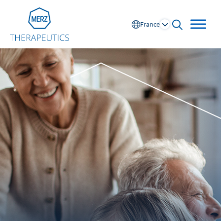
Go to Homepage
France
open searc
Global
Europe
Austria
Portugal
NL
FR
Belgium
Russia
France
Spain
DE
FR
Germany
Switzerland
Italy
Nordics
Netherlands
UK and Ireland