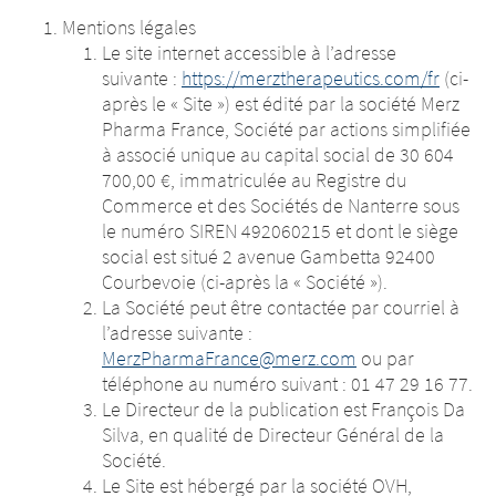
Mentions légales
Le site internet accessible à l’adresse
suivante :
https://merztherapeutics.com/fr
(ci-
après le « Site ») est édité par la société Merz
Attention : Vous
Attention : Vous
Pharma France, Société par actions simplifiée
quittez le site
à associé unique au capital social de 30 604
quittez le site
700,00 €, immatriculée au Registre du
internet
Commerce et des Sociétés de Nanterre sous
internet
le numéro SIREN 492060215 et dont le siège
merztherapeutics.com
social est situé 2 avenue Gambetta 92400
merztherapeutics.com
Courbevoie (ci-après la « Société »).
La Société peut être contactée par courriel à
l’adresse suivante :
NOTE: Merz Pharma France ne dispose
MerzPharmaFrance@merz.com
ou par
d’aucun moyen de contrôle et n’exerce
NOTE: Merz Pharma France ne dispose
téléphone au numéro suivant : 01 47 29 16 77.
aucune influence sur le contenu du site
d’aucun moyen de contrôle et n’exerce
Le Directeur de la publication est François Da
tiers auquel vous allez accéder. Ce site
aucune influence sur le contenu du site tiers
Silva, en qualité de Directeur Général de la
est indépendant de Merz Pharma
auquel vous allez accéder. Ce site est
Société.
France.
indépendant de Merz Pharma France.
Le Site est hébergé par la société OVH,