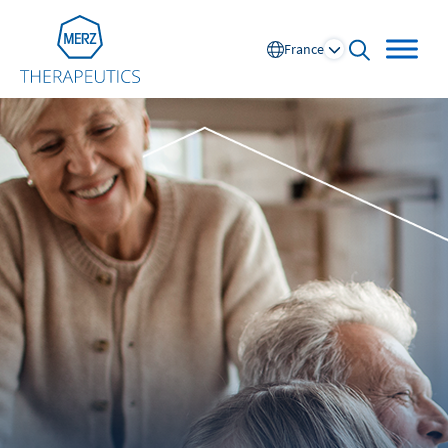
Go to Homepage
France
open searc
Global
Europe
Austria
Portugal
NL
FR
Belgium
Russia
France
Spain
DE
FR
Germany
Switzerland
Italy
Nordics
Netherlands
UK and Ireland