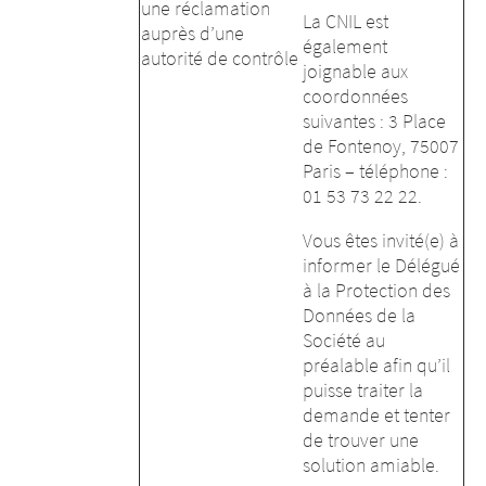
une réclamation
La CNIL est
auprès d’une
également
autorité de contrôle
joignable aux
coordonnées
suivantes : 3 Place
de Fontenoy, 75007
Paris – téléphone :
01 53 73 22 22.
Vous êtes invité(e) à
informer le Délégué
à la Protection des
Données de la
Société au
préalable afin qu’il
puisse traiter la
demande et tenter
de trouver une
solution amiable.