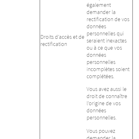
également
demander la
rectification de vos
données
Attention : Vous
Attention : Vous
personnelles qui
Droits d’accès et de
quittez le site
seraient inexactes
rectification
quittez le site
ou à ce que vos
internet
données
internet
personnelles
merztherapeutics.com
incomplètes soient
merztherapeutics.com
complétées.
Vous avez aussi le
NOTE: Merz Pharma France ne dispose
droit de connaître
d’aucun moyen de contrôle et n’exerce
NOTE: Merz Pharma France ne dispose
l’origine de vos
aucune influence sur le contenu du site
d’aucun moyen de contrôle et n’exerce
données
tiers auquel vous allez accéder. Ce site
aucune influence sur le contenu du site tiers
personnelles.
est indépendant de Merz Pharma
auquel vous allez accéder. Ce site est
France.
Vous pouvez
indépendant de Merz Pharma France.
demander la