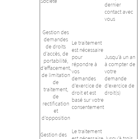
Société
dernier
contact avec
vous
Gestion des
demandes
Le traitement
de droits
est nécessaire
d’accès, de
pour
Jusqu’à un an
portabilité,
répondre à
à compter de
d’effacement,
vos
votre
de limitation
demandes
demande
de
d’exercice de
d’exercice de
traitement,
droit et est
droit(s)
de
basé sur votre
rectification
consentement
et
d’opposition
Le traitement
Gestion des
est nécessaire
Jusqu’à trois