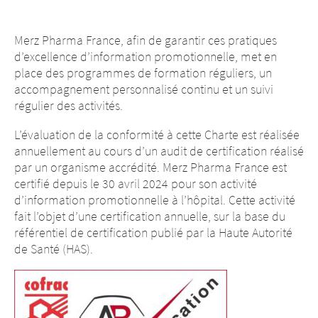
Merz Pharma France, afin de garantir ces pratiques
d’excellence d’information promotionnelle, met en
place des programmes de formation réguliers, un
accompagnement personnalisé continu et un suivi
régulier des activités.
L’évaluation de la conformité à cette Charte est réalisée
annuellement au cours d’un audit de certification réalisé
par un organisme accrédité. Merz Pharma France est
certifié depuis le 30 avril 2024 pour son activité
Attention : Vous
d’information promotionnelle à l’hôpital. Cette activité
Attention : Vous
fait l’objet d’une certification annuelle, sur la base du
quittez le site
quittez le site
référentiel de certification publié par la Haute Autorité
internet
de Santé (HAS).
internet
merztherapeutics.com
merztherapeutics.com