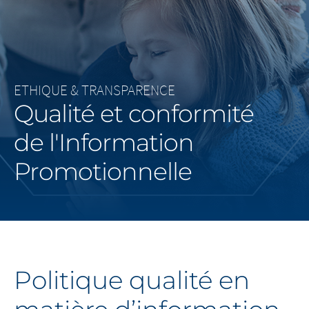
Middle East
Saudi Arabia
North America
ETHIQUE & TRANSPARENCE
Qualité et conformité
United States
de l'Information
Promotionnelle
Politique qualité en