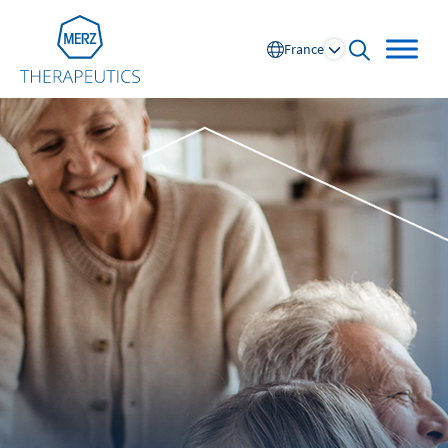
Go to Homepage
France
open searc
Global
Europe
Austria
Portugal
NL
FR
Belgium
Russia
France
Spain
DE
FR
Germany
Switzerland
Italy
Nordics
Netherlands
UK and Ireland