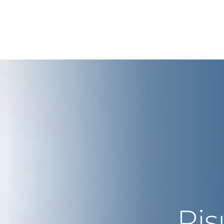
rope
Middle East
tria
Portugal
Saudi Arabia
NL
FR
gium
Russia
nce
Spain
DE
FR
many
Switzerland
y
Nordics
herlands
UK and Ireland
Ris