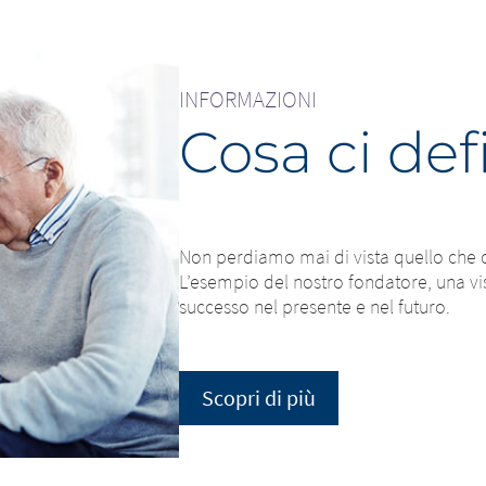
INFORMAZIONI
Cosa ci def
Non perdiamo mai di vista quello che co
L’esempio del nostro fondatore, una visi
successo nel presente e nel futuro.
io di Paese - Stai per
 piattaforma - Sta
iare questa pagina.
questa pagina.
Scopri di più
o questo sito web. I contenuti del seguente sito gestiti dalla s