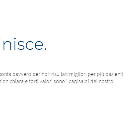
inisce.
nta davvero per noi: risultati migliori per più pazienti.
on chiara e forti valori sono i capisaldi del nostro
i per
ocietà madre o