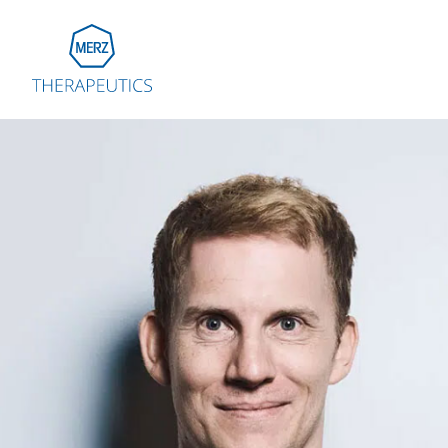
Go to Homepage
Global
Eu
Aus
Bel
Fra
Ger
Ital
Net