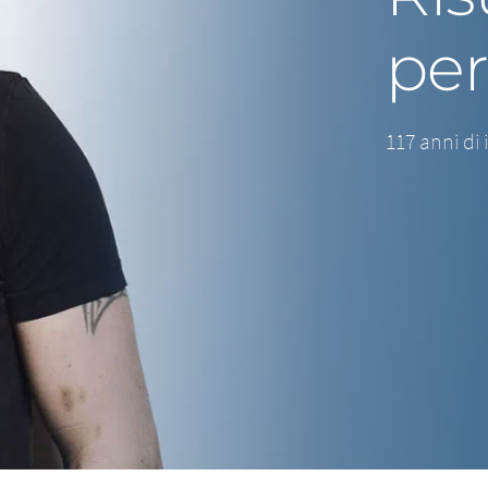
per
117 anni di