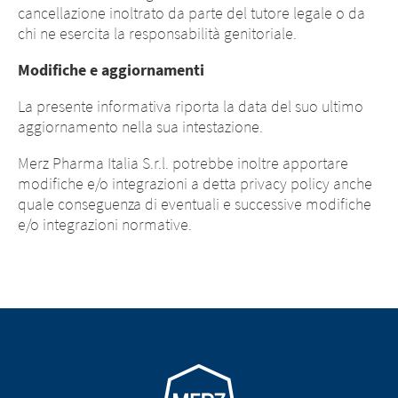
cancellazione inoltrato da parte del tutore legale o da
chi ne esercita la responsabilità genitoriale.
Modifiche e aggiornamenti
La presente informativa riporta la data del suo ultimo
aggiornamento nella sua intestazione.
Merz Pharma Italia S.r.l. potrebbe inoltre apportare
modifiche e/o integrazioni a detta privacy policy anche
quale conseguenza di eventuali e successive modifiche
e/o integrazioni normative.
Go to homepage