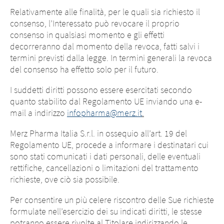
qualsiasi contenuto illecito presente nei siti
di notificarci immediatamente di
Relativamente alle finalità, per le quali sia richiesto il
collegati.
qualsiasi contenuto illecito presente nei
consenso, l’Interessato può revocare il proprio
siti collegati.
EXIT
consenso in qualsiasi momento e gli effetti
CONTINUE TO
URL
CONTINUE TO
URL
decorreranno dal momento della revoca, fatti salvi i
termini previsti dalla legge. In termini generali la revoca
del consenso ha effetto solo per il futuro.
I suddetti diritti possono essere esercitati secondo
quanto stabilito dal Regolamento UE inviando una e-
mail a indirizzo
infopharma@merz.it
.
Merz Pharma Italia S.r.l. in ossequio all’art. 19 del
Regolamento UE, procede a informare i destinatari cui
sono stati comunicati i dati personali, delle eventuali
rettifiche, cancellazioni o limitazioni del trattamento
richieste, ove ciò sia possibile.
Per consentire un più celere riscontro delle Sue richieste
formulate nell’esercizio dei su indicati diritti, le stesse
potranno essere rivolte al Titolare indirizzando le