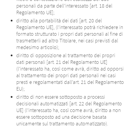
Cambio di
personali da parte dell’interessato [art. 18 del
- Stai per
piattaforma - Stai
Regolamento UE];
lasciare questa
diritto alla portabilità dei dati [art. 20 del
per lasciare questa
Regolamento UE], (l’interessato potrà richiedere in
pagina.
formato strutturato i propri dati personali al fine di
pagina.
trasmetterli ad altro Titolare, nei casi previsti dal
medesimo articolo);
diritto di opposizione al trattamento dei propri
Stai lasciando questo sito web. I
dati personali [art. 21 del Regolamento UE]
Stai lasciando questo sito web. Per quanto
contenuti del seguente sito gestiti dalla
(l’interessato ha, così come avrà, diritto ad opporsi
concerne i contenuti della seguente pagina,
società madre o da un’altra società
al trattamento dei propri dati personali nei casi
nonché i link agli altri siti web situati su
affiliata, nonché i link ad altri siti
presti e regolamentati dall’art. 21 del Regolamento
questa pagina, Merz Therapeutics GmbH non
contenuti nel sito web, sono soggetti ai
EU);
ha modo di controllarne i contenuti. Merz
requisiti legali del Paese in cui viene
diritto di non essere sottoposto a processi
Therapeutics GmbH non si assume alcuna
gestito il sito. Merz Therapeutics GmbH
decisionali automatizzati [art. 22 del Regolamento
responsabilità per il contenuto di questi siti
non accetta alcuna responsabilità per il
UE] (l’interessato ha, così come avrà, diritto a non
web o per le conseguenze del loro uso da
contenuto di questi siti web o per le
essere sottoposto ad una decisione basata
parte dei visitatori. Ciò nonostante, ti
conseguenze del loro uso da parte dei
unicamente sul trattamento automatizzato).
chiediamo di notificarci immediatamente di
visitatori. Ciò nonostante, ti chiediamo