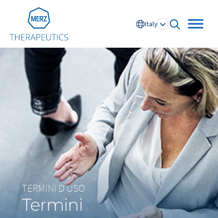
Go to Homepage
Italy
open searc
Global
Europe
Austria
Portugal
NL
FR
Belgium
Russia
France
Spain
DE
FR
Germany
Switzerland
TERMINI D’USO
Italy
Nordics
Termini
Netherlands
UK and Ireland