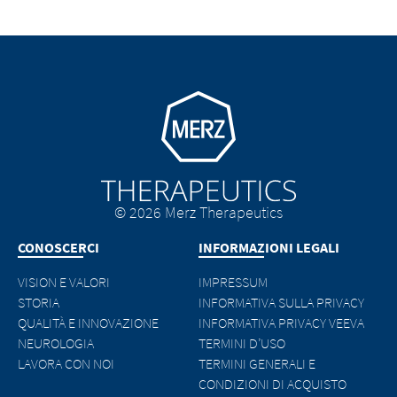
Go to homepage
© 2026 Merz Therapeutics
CONOSCERCI
INFORMAZIONI LEGALI
VISION E VALORI
IMPRESSUM
STORIA
INFORMATIVA SULLA PRIVACY
QUALITÀ E INNOVAZIONE
INFORMATIVA PRIVACY VEEVA
NEUROLOGIA
TERMINI D’USO
LAVORA CON NOI
TERMINI GENERALI E
CONDIZIONI DI ACQUISTO