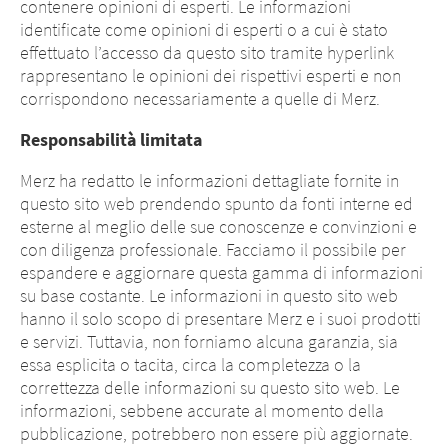
contenere opinioni di esperti. Le informazioni
identificate come opinioni di esperti o a cui è stato
effettuato l’accesso da questo sito tramite hyperlink
Cambio di Paese
Cambio di
rappresentano le opinioni dei rispettivi esperti e non
corrispondono necessariamente a quelle di Merz.
- Stai per
piattaforma - Stai
lasciare questa
Responsabilità limitata
per lasciare questa
pagina.
Merz ha redatto le informazioni dettagliate fornite in
pagina.
questo sito web prendendo spunto da fonti interne ed
esterne al meglio delle sue conoscenze e convinzioni e
con diligenza professionale. Facciamo il possibile per
Stai lasciando questo sito web. I
espandere e aggiornare questa gamma di informazioni
Stai lasciando questo sito web. Per quanto
contenuti del seguente sito gestiti dalla
su base costante. Le informazioni in questo sito web
concerne i contenuti della seguente pagina,
società madre o da un’altra società
hanno il solo scopo di presentare Merz e i suoi prodotti
nonché i link agli altri siti web situati su
affiliata, nonché i link ad altri siti
e servizi. Tuttavia, non forniamo alcuna garanzia, sia
questa pagina, Merz Therapeutics GmbH non
contenuti nel sito web, sono soggetti ai
essa esplicita o tacita, circa la completezza o la
ha modo di controllarne i contenuti. Merz
requisiti legali del Paese in cui viene
correttezza delle informazioni su questo sito web. Le
Therapeutics GmbH non si assume alcuna
gestito il sito. Merz Therapeutics GmbH
informazioni, sebbene accurate al momento della
responsabilità per il contenuto di questi siti
non accetta alcuna responsabilità per il
pubblicazione, potrebbero non essere più aggiornate.