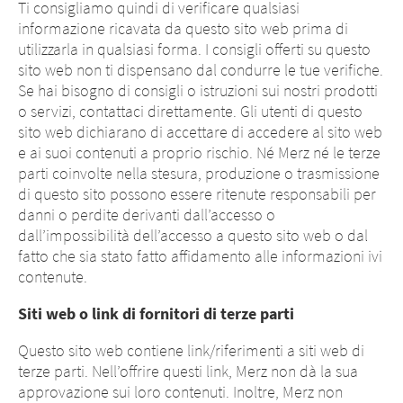
web o per le conseguenze del loro uso da
contenuto di questi siti web o per le
Ti consigliamo quindi di verificare qualsiasi
parte dei visitatori. Ciò nonostante, ti
conseguenze del loro uso da parte dei
informazione ricavata da questo sito web prima di
chiediamo di notificarci immediatamente di
visitatori. Ciò nonostante, ti chiediamo
utilizzarla in qualsiasi forma. I consigli offerti su questo
qualsiasi contenuto illecito presente nei siti
di notificarci immediatamente di
sito web non ti dispensano dal condurre le tue verifiche.
collegati.
qualsiasi contenuto illecito presente nei
Se hai bisogno di consigli o istruzioni sui nostri prodotti
siti collegati.
o servizi, contattaci direttamente. Gli utenti di questo
EXIT
sito web dichiarano di accettare di accedere al sito web
CONTINUE TO
URL
CONTINUE TO
URL
e ai suoi contenuti a proprio rischio. Né Merz né le terze
parti coinvolte nella stesura, produzione o trasmissione
di questo sito possono essere ritenute responsabili per
danni o perdite derivanti dall’accesso o
dall’impossibilità dell’accesso a questo sito web o dal
fatto che sia stato fatto affidamento alle informazioni ivi
contenute.
Siti web o link di fornitori di terze parti
Questo sito web contiene link/riferimenti a siti web di
terze parti. Nell’offrire questi link, Merz non dà la sua
approvazione sui loro contenuti. Inoltre, Merz non