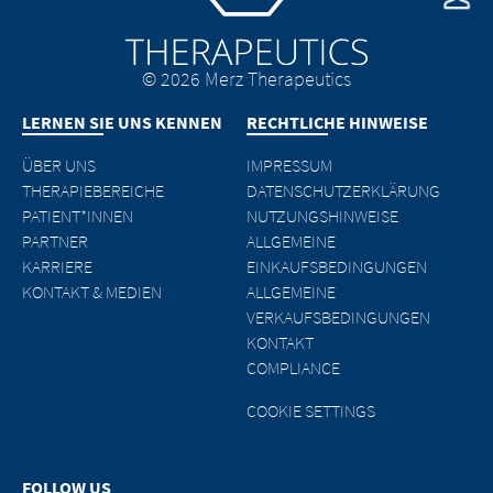
den verlinkten Websites zu unterrichten.
Besuchende. Wir bitten Sie jedoch, uns
unverzüglich über rechtswidrige Inhalte
EXIT
auf den verlinkten Websites zu
CONTINUE TO
URL
© 2026 Merz Therapeutics
unterrichten.
LERNEN SIE UNS KENNEN
RECHTLICHE HINWEISE
CONTINUE TO
URL
ÜBER UNS
IMPRESSUM
THERAPIEBEREICHE
DATENSCHUTZERKLÄRUNG
PATIENT*INNEN
NUTZUNGSHINWEISE
PARTNER
ALLGEMEINE
KARRIERE
EINKAUFSBEDINGUNGEN
KONTAKT & MEDIEN
ALLGEMEINE
VERKAUFSBEDINGUNGEN
KONTAKT
COMPLIANCE
COOKIE SETTINGS
FOLLOW US