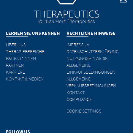
den verlinkten Websites zu unterrichten.
Besuchende. Wir bitten Sie jedoch, uns
unverzüglich über rechtswidrige Inhalte
EXIT
auf den verlinkten Websites zu
CONTINUE TO
URL
© 2026 Merz Therapeutics
unterrichten.
LERNEN SIE UNS KENNEN
RECHTLICHE HINWEISE
CONTINUE TO
URL
ÜBER UNS
IMPRESSUM
THERAPIEBEREICHE
DATENSCHUTZERKLÄRUNG
PATIENT*INNEN
NUTZUNGSHINWEISE
PARTNER
ALLGEMEINE
KARRIERE
EINKAUFSBEDINGUNGEN
KONTAKT & MEDIEN
ALLGEMEINE
VERKAUFSBEDINGUNGEN
KONTAKT
COMPLIANCE
COOKIE SETTINGS
FOLLOW US