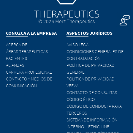
acepta responsabilidad alguna por el
políticas propias de cada página y rogamos
contenido de estos sitios web ni por las
que nos notifique cualquier contenido ilegal
consecuencias de su uso por parte de
enlazado.
los visitantes. No obstante, le rogamos
© 2026 Merz Therapeutics
que nos notifique inmediatamente
CONOZCA A LA EMPRESA
ASPECTOS JURÍDICOS
cualquier contenido ilegal de los sitios
enlazados.
ACERCA DE
AVISO LEGAL
ÁREAS TERAPÉUTICAS
CONDICIONES GENERALES DE
CONTINUE TO
URL
EXIT
PACIENTES
CONTRATATACIÓN
CONTINUE TO
URL
ALIANZAS
POLÍTICA DE PRIVACIDAD
CARRERA PROFESIONAL
GENERAL
CONTACTO Y MEDIOS DE
POLÍTICA DE PRIVACIDAD
COMUNICACIÓN
VEEVA
CONTACTO DE CONSULTAS
CÓDIGO ÉTICO
CÓDIGO DE CONDUCTA PARA
TERCEROS
SISTEMA DE INFORMACIÓN
INTERNO – ETHIC LINE