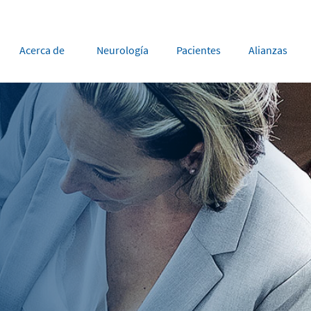
Acerca de
Neurología
Pacientes
Alianzas
rope
Middle East
tria
Portugal
Saudi Arabia
NL
FR
gium
Russia
nce
Spain
DE
FR
many
Switzerland
y
Nordics
herlands
UK and Ireland