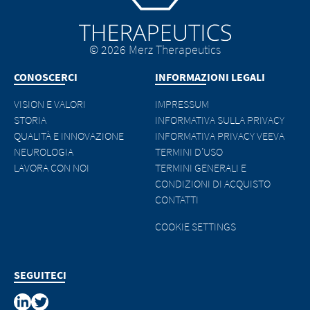
collegati.
qualsiasi contenuto illecito presente nei
siti collegati.
EXIT
© 2026 Merz Therapeutics
CONTINUE TO
URL
CONTINUE TO
URL
CONOSCERCI
INFORMAZIONI LEGALI
VISION E VALORI
IMPRESSUM
STORIA
INFORMATIVA SULLA PRIVACY
QUALITÀ E INNOVAZIONE
INFORMATIVA PRIVACY VEEVA
NEUROLOGIA
TERMINI D’USO
LAVORA CON NOI
TERMINI GENERALI E
CONDIZIONI DI ACQUISTO
CONTATTI
COOKIE SETTINGS
SEGUITECI