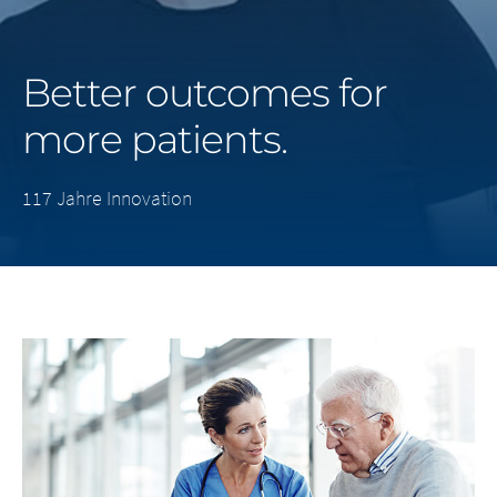
Middle East
Better outcomes for
Saudi Arabia
more patients.
North America
117 Jahre Innovation
United States