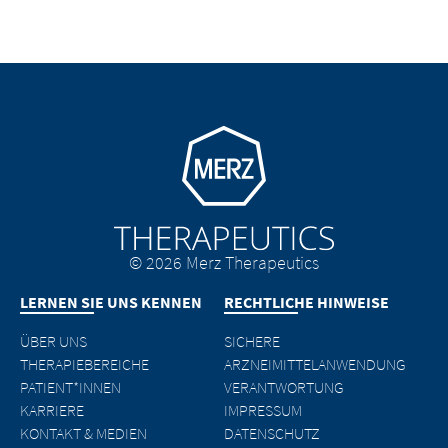
Go to homepage
© 2026 Merz Therapeutics
LERNEN SIE UNS KENNEN
RECHTLICHE HINWEISE
ÜBER UNS
SICHERE
THERAPIEBEREICHE
ARZNEIMITTELANWENDUNG
PATIENT*INNEN
VERANTWORTUNG
KARRIERE
IMPRESSUM
KONTAKT & MEDIEN
DATENSCHUTZ