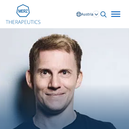
Go to Homepage
Austria
open searc
Global
Europe
Austria
Portugal
NL
FR
Belgium
Russia
France
Spain
DE
FR
Germany
Switzerland
Italy
Nordics
Netherlands
UK and Ireland