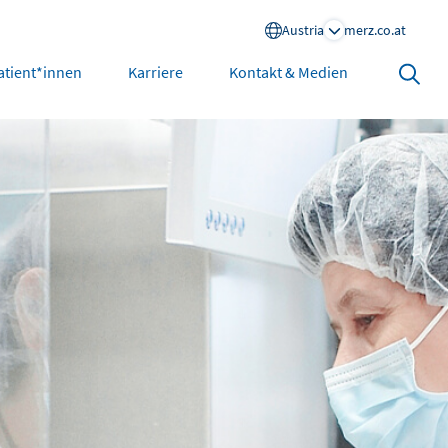
Austria
merz.co.at
Search
atient*innen
Karriere
Kontakt & Medien
open
North America
United States