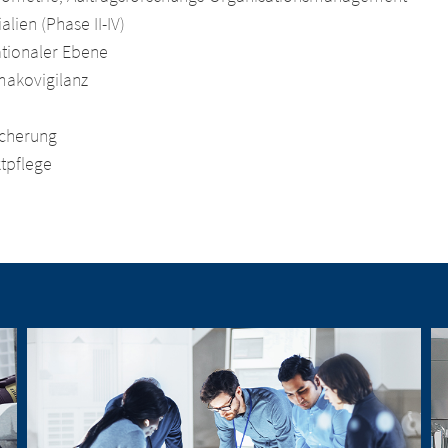
alien (Phase II-IV)
ationaler Ebene
makovigilanz
icherung
tpflege