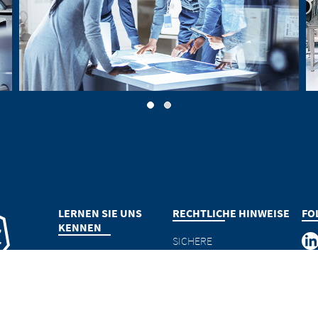
Go to slide 1
Go to slide 2
LERNEN SIE UNS
RECHTLICHE HINWEISE
FO
KENNEN
SICHERE
ÜBER UNS
ARZNEIMITTELANWENDUNG
THERAPIEBEREICHE
VERANTWORTUNG
PATIENT*INNEN
IMPRESSUM
rapeutics
KARRIERE
DATENSCHUTZ