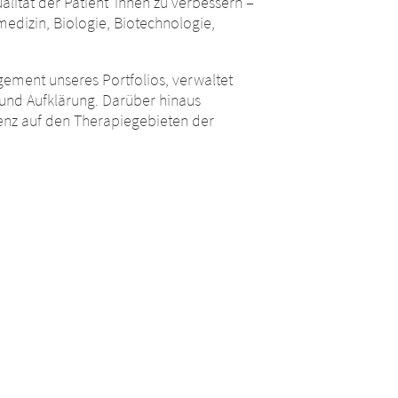
lität der Patient*innen zu verbessern –
medizin, Biologie, Biotechnologie,
ement unseres Portfolios, verwaltet
 und Aufklärung. Darüber hinaus
enz auf den Therapiegebieten der
n der
ben werden,
erichteten Hyperlinks zu anderen
rliegen den
a Austria GmbH übernimmt keine
. Die Merz
n. Wir bitten Sie jedoch, uns
ieser
n Sie jedoch,
nterrichten.
CONTINUE TO
URL