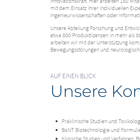
Innovationskraft. Hier arbeiten 150 Mi
mit dem Einsatz ihrer individuellen Exp
Land
Ingenieurwissenschaften oder Informat
Plattfor
Unsere Abteilung Forschung und Entwic
etwa 800 Produktlizenzen in mehr als 8
arbeiten wir mit der Unterstützung ko
Sie verlassen
Bewegungsstörungen und neurologisch
Muttergesell
Sie verlassen nun diese Website. 
oder auf dies
Websites hat die Merz Pharma Au
gesetzlichen
Verantwortung für die Inhalte die
Pharma Austr
AUF EINEN BLICK
unverzüglich über rechtswidrige In
Websites oder
Unsere Ko
uns unverzügl
EXIT
CONTI
Präklinische Studien und Toxikolog
BoNT Biotechnologie und Formuli
Klinische Studien und Verfahren,