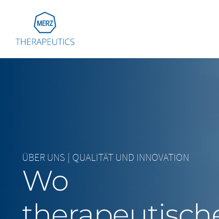
Go to Homepage
Global
Eu
Aus
Bel
Fra
ÜBER UNS
|
QUALITÄT UND INNOVATION
Ger
Wo
Ital
Net
therapeutisch