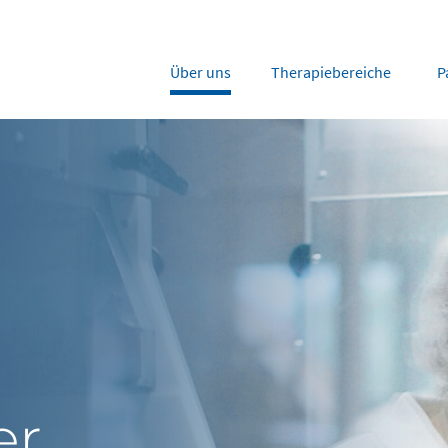
Über uns
Therapiebereiche
P
rope
Middle East
tria
Portugal
Saudi Arabia
NL
FR
gium
Russia
nce
Spain
DE
FR
many
Switzerland
y
Nordics
herlands
UK and Ireland
er