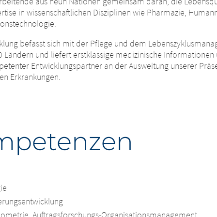
tarbeitende aus neun Nationen gemeinsam daran, die Lebensqua
ertise in wissenschaftlichen Disziplinen wie Pharmazie, Human
eswechsel
ionstechnologie.
mwechsel
klung befasst sich mit der Pflege und dem Lebenszyklusmanag
0 Ländern und liefert erstklassige medizinische Informationen
mpetenter Entwicklungspartner an der Ausweitung unserer Präs
 nun diese Website. Die Inhalte der folgenden Websites, die vo
en Erkrankungen.
schaft oder einem anderen verbundenen Unternehmen betrie
Bezüglich der Inhalte der folgenden Website und der dort eing
er Website eingerichtete Hyperlinks zu anderen Websites unte
stria GmbH keinerlei Kontrollmöglichkeiten. Die Merz Pharm
 Bestimmungen des Landes, in dem die Website betrieben wird
ser Websites oder die Folgen ihrer Nutzung durch Besucher*inne
ia GmbH übernimmt keinerlei Verantwortung für die Inhalte d
halte auf den verlinkten Websites zu unterrichten.
 für die Folgen ihrer Nutzung durch Besucher*innen. Wir bitte
mpetenzen
ich über rechtswidrige Inhalte auf den verlinkten Websites zu u
NUE TO
URL
ie
erungsentwicklung
 Biometrie, Auftragsforschungs-Organisationsmanagement