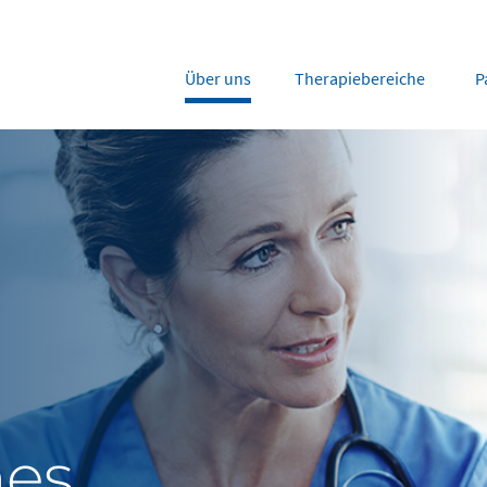
Über uns
Therapiebereiche
P
rope
Middle East
tria
Portugal
Saudi Arabia
NL
FR
gium
Russia
nce
Spain
DE
FR
many
Switzerland
y
Nordics
herlands
UK and Ireland
mes