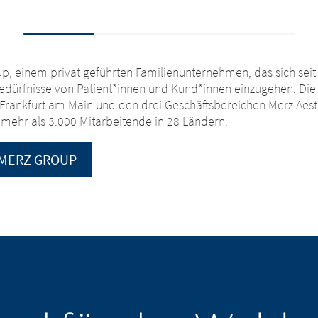
oup, einem privat geführten Familienunternehmen, das sich sei
dürfnisse von Patient*innen und Kund*innen einzugehen. Die M
in Frankfurt am Main und den drei Geschäftsbereichen Merz Aes
 mehr als 3.000 Mitarbeitende in 28 Ländern.
 MERZ GROUP
eswechsel
mwechsel
 nun diese Website. Die Inhalte der folgenden Websites, die vo
schaft oder einem anderen verbundenen Unternehmen betrie
Bezüglich der Inhalte der folgenden Website und der dort eing