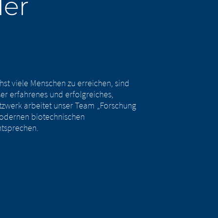
der
rliegen den
a Austria GmbH übernimmt keine
. Die Merz
n. Wir bitten Sie jedoch, uns
ieser
n Sie jedoch,
nterrichten.
CONTINUE TO
URL
st viele Menschen zu erreichen, sind
r erfahrenes und erfolgreiches,
tzwerk arbeitet unser Team „Forschung
modernen biotechnischen
ntsprechen.