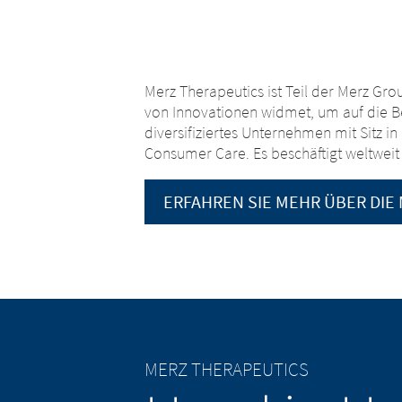
Merz Therapeutics ist Teil der Merz Gr
von Innovationen widmet, um auf die Be
diversifiziertes Unternehmen mit Sitz 
Consumer Care. Es beschäftigt weltweit
ERFAHREN SIE MEHR ÜBER DIE
Land
Plattfor
Sie verlassen
MERZ THERAPEUTICS
Muttergesell
Sie verlassen nun diese Website. 