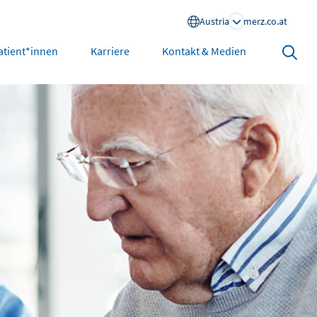
Austria
merz.co.at
Search
atient*innen
Karriere
Kontakt & Medien
open
North America
United States