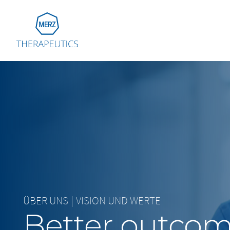
Go to Homepage
Global
Eu
Aus
Bel
Fra
Ger
Ital
ÜBER UNS
|
VISION UND WERTE
Net
Better outco