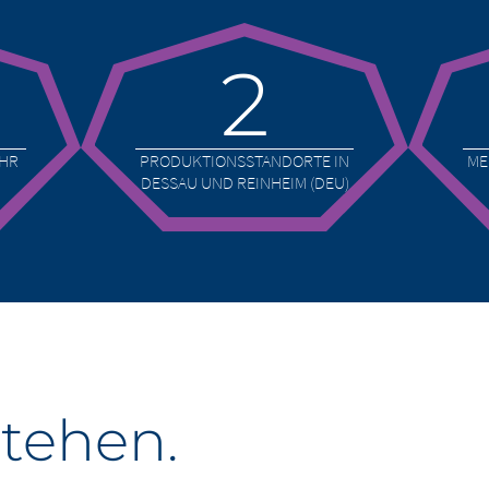
2
EHR
PRODUKTIONSSTANDORTE IN
ME
DESSAU UND REINHEIM (DEU)
stehen.