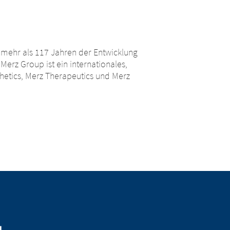
t mehr als 117 Jahren der Entwicklung
erz Group ist ein internationales,
thetics, Merz Therapeutics und Merz
n der
ben werden,
erichteten Hyperlinks zu anderen