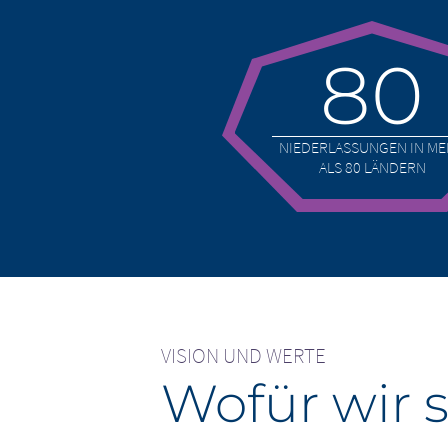
80
NIEDERLASSUNGEN IN M
ALS 80 LÄNDERN
VISION UND WERTE
Wofür wir 