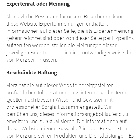
Expertenrat oder Meinung
Als nützliche Ressource für unsere Besuchende kann
diese Website Expertenmeinungen enthalten.
Informationen auf dieser Seite, die als Expertenmeinung
gekennzeichnet sind oder von dieser Seite per Hyperlink
aufgerufen werden, stellen die Meinungen dieser
jeweiligen Experten dar, die nicht notwendigerweise die
von Merz sein müssen.
Beschränkte Haftung
Landeswechsel
Merz hat die auf dieser Website bereitgestellten
Plattformwechsel
ausführlichen Informationen aus internen und externen
Quellen nach bestem Wissen und Gewissen mit
Sie verlassen nun diese Website. Die
professioneller Sorgfalt zusammengestellt. Wir
Inhalte der folgenden Websites, die von
bemühen uns, dieses Informationsangebot laufend zu
der Muttergesellschaft oder einem
Sie verlassen nun diese Website. Bezüglich
erweitern und zu aktualisieren. Die Informationen auf
anderen verbundenen Unternehmen
der Inhalte der folgenden Website und der
dieser Website dienen ausschließlich der Präsentation
betrieben werden, oder auf dieser
dort eingerichteten Hyperlinks zu anderen
von Merz und seinen Produkten und Dienstleistungen. Es
Website eingerichtete Hyperlinks zu