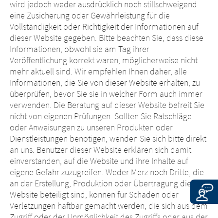
Websites hat die Merz Pharma Austria GmbH
wird jedoch weder ausdrücklich noch stillschweigend
anderen Websites unterliegen den
keinerlei Kontrollmöglichkeiten. Die Merz
eine Zusicherung oder Gewährleistung für die
gesetzlichen Bestimmungen des
Pharma Austria GmbH übernimmt keine
Vollständigkeit oder Richtigkeit der Informationen auf
Landes, in dem die Website betrieben
Verantwortung für die Inhalte dieser
dieser Website gegeben. Bitte beachten Sie, dass diese
wird. Die Merz Pharma Austria GmbH
Websites oder die Folgen ihrer Nutzung
Informationen, obwohl sie am Tag ihrer
übernimmt keinerlei Verantwortung für
durch Besucher*innen. Wir bitten Sie jedoch,
Veröffentlichung korrekt waren, möglicherweise nicht
die Inhalte dieser Websites oder für die
uns unverzüglich über rechtswidrige Inhalte
mehr aktuell sind. Wir empfehlen Ihnen daher, alle
Folgen ihrer Nutzung durch
auf den verlinkten Websites zu unterrichten.
Informationen, die Sie von dieser Website erhalten, zu
Besucher*innen. Wir bitten Sie jedoch,
überprüfen, bevor Sie sie in welcher Form auch immer
uns unverzüglich über rechtswidrige
EXIT
verwenden. Die Beratung auf dieser Website befreit Sie
Inhalte auf den verlinkten Websites zu
CONTINUE TO
URL
nicht von eigenen Prüfungen. Sollten Sie Ratschläge
unterrichten.
oder Anweisungen zu unseren Produkten oder
Dienstleistungen benötigen, wenden Sie sich bitte direkt
CONTINUE TO
URL
an uns. Benutzer dieser Website erklären sich damit
einverstanden, auf die Website und ihre Inhalte auf
eigene Gefahr zuzugreifen. Weder Merz noch Dritte, die
an der Erstellung, Produktion oder Übertragung dieser
Website beteiligt sind, können für Schäden oder
Verletzungen haftbar gemacht werden, die sich aus dem
Zugriff oder der Unmöglichkeit des Zugriffs oder aus der