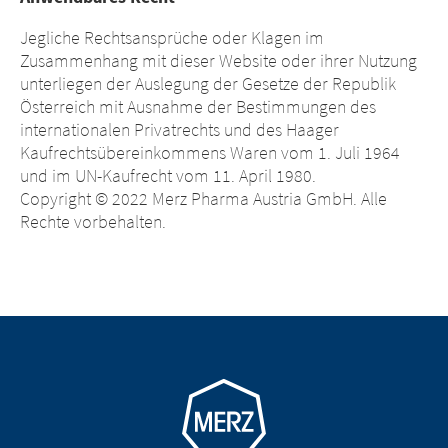
Jegliche Rechtsansprüche oder Klagen im
Zusammenhang mit dieser Website oder ihrer Nutzung
unterliegen der Auslegung der Gesetze der Republik
Österreich mit Ausnahme der Bestimmungen des
internationalen Privatrechts und des Haager
Kaufrechtsübereinkommens Waren vom 1. Juli 1964
und im UN-Kaufrecht vom 11. April 1980.
Copyright © 2022 Merz Pharma Austria GmbH. Alle
Rechte vorbehalten.
Go to homepage