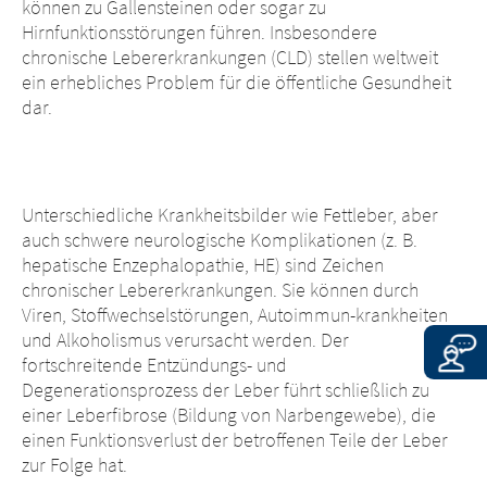
können zu Gallensteinen oder sogar zu
betrieben werden, oder auf dieser
dort eingerichteten Hyperlinks zu anderen
Hirnfunktionsstörungen führen. Insbesondere
Website eingerichtete Hyperlinks zu
Websites hat die Merz Pharma Austria GmbH
chronische Lebererkrankungen (CLD) stellen weltweit
anderen Websites unterliegen den
keinerlei Kontrollmöglichkeiten. Die Merz
ein erhebliches Problem für die öffentliche Gesundheit
gesetzlichen Bestimmungen des
Pharma Austria GmbH übernimmt keine
dar.
Landes, in dem die Website betrieben
Verantwortung für die Inhalte dieser
wird. Die Merz Pharma Austria GmbH
Websites oder die Folgen ihrer Nutzung
übernimmt keinerlei Verantwortung für
durch Besucher*innen. Wir bitten Sie jedoch,
die Inhalte dieser Websites oder für die
uns unverzüglich über rechtswidrige Inhalte
Folgen ihrer Nutzung durch
Unterschiedliche Krankheitsbilder wie Fettleber, aber
auf den verlinkten Websites zu unterrichten.
Besucher*innen. Wir bitten Sie jedoch,
auch schwere neurologische Komplikationen (z. B.
uns unverzüglich über rechtswidrige
hepatische Enzephalopathie, HE) sind Zeichen
EXIT
Inhalte auf den verlinkten Websites zu
chronischer Lebererkrankungen. Sie können durch
CONTINUE TO
URL
unterrichten.
Viren, Stoffwechselstörungen, Autoimmun-krankheiten
und Alkoholismus verursacht werden. Der
CONTINUE TO
URL
fortschreitende Entzündungs- und
Degenerationsprozess der Leber führt schließlich zu
einer Leberfibrose (Bildung von Narbengewebe), die
einen Funktionsverlust der betroffenen Teile der Leber
zur Folge hat.