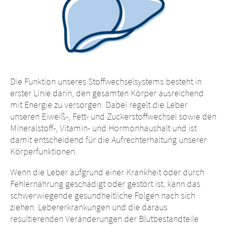
Die Funktion unseres Stoffwechselsystems besteht in
erster Linie darin, den gesamten Körper ausreichend
mit Energie zu versorgen. Dabei regelt die Leber
unseren Eiweiß-, Fett- und Zuckerstoffwechsel sowie den
Mineralstoff-, Vitamin- und Hormonhaushalt und ist
Landeswechsel
damit entscheidend für die Aufrechterhaltung unserer
Körperfunktionen.
Plattformwechsel
Wenn die Leber aufgrund einer Krankheit oder durch
Fehlernährung geschädigt oder gestört ist, kann das
Sie verlassen nun diese Website. Die
schwerwiegende gesundheitliche Folgen nach sich
Inhalte der folgenden Websites, die von
ziehen. Lebererkrankungen und die daraus
der Muttergesellschaft oder einem
Sie verlassen nun diese Website. Bezüglich
resultierenden Veränderungen der Blutbestandteile
anderen verbundenen Unternehmen
der Inhalte der folgenden Website und der