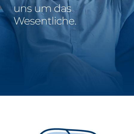
uns um das
Middle East
Wesentliche.
Saudi Arabia
North America
United States